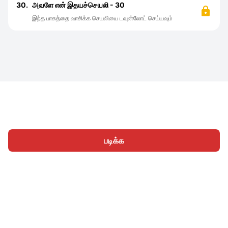
30.
அவளே என் இதயச்செயலி - 30
இந்த பாகத்தை வாசிக்க செயலியை டவுன்லோட் செய்யவும்
படிக்க
முகப்பு
வகைகள்
எழுத
கட்டுரைகள்
உள்நுழைக
|
|
© 2026 Nasadiya Tech. Pvt. Ltd.
எங்களைப் பற்றி
எங்களுடன்
|
|
|
இணைய
தனியுரிமை கொள்கை
சேவை விதிமுறைகள்
|
|
Vulnerability Disclosure Policy
Hall of Fame
Trust Center