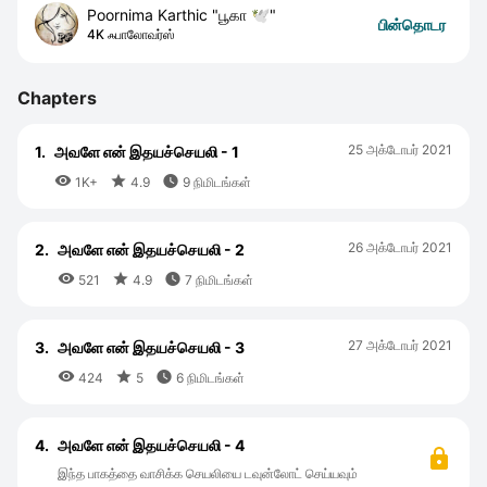
Poornima Karthic "பூகா 🕊"
பின்தொடர
4K ஃபாலோவர்ஸ்
Chapters
25 அக்டோபர் 2021
1.
அவளே என் இதயச்செயலி - 1



1K+
4.9
9 நிமிடங்கள்
26 அக்டோபர் 2021
2.
அவளே என் இதயச்செயலி - 2



521
4.9
7 நிமிடங்கள்
27 அக்டோபர் 2021
3.
அவளே என் இதயச்செயலி - 3



424
5
6 நிமிடங்கள்
4.
அவளே என் இதயச்செயலி - 4
இந்த பாகத்தை வாசிக்க செயலியை டவுன்லோட் செய்யவும்