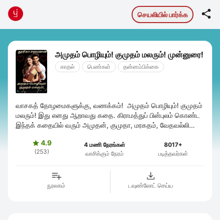

செயலியில் பார்க்க
அமுதம் பொழியும்! குமுதம் மலரும்! முன்னுரை!
காதல்
பெண்கள்
தன்னம்பிக்கை
வாசகத் தோழமைகளுக்கு, வணக்கம்! அமுதம் பொழியும்! குமுதம்
மலரும்! இது எனது ஆறாவது கதை. கிராமத்துப் பின்புலம் கொண்ட
இந்தக் கதையில் வரும் அமுதன், குமுதா, மரகதம், வேதவல்லி
அனைவரும் நிச்சயமாக உங்கள் ...
4.9

4 மணி நேரங்கள்
8017+
(253)
வாசிக்கும் நேரம்
படித்தவர்கள்
நூலகம்
டவுண்லோட் செய்ய