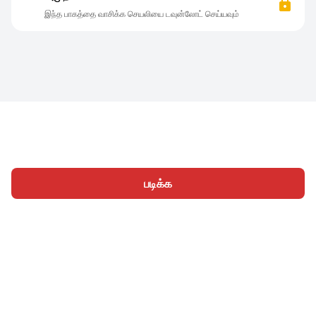
இந்த பாகத்தை வாசிக்க செயலியை டவுன்லோட் செய்யவும்
படிக்க
முகப்பு
வகைகள்
எழுத
கட்டுரைகள்
உள்நுழைக
|
|
© 2026 Nasadiya Tech. Pvt. Ltd.
எங்களைப் பற்றி
எங்களுடன்
|
|
|
இணைய
தனியுரிமை கொள்கை
சேவை விதிமுறைகள்
|
|
Vulnerability Disclosure Policy
Hall of Fame
Trust Center