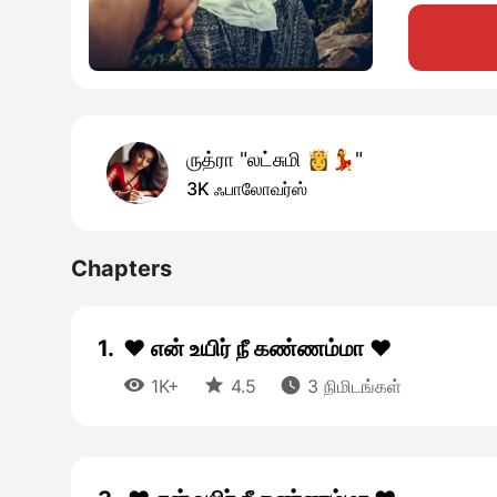
ருத்ரா "லட்சுமி 👸💃"
3K ஃபாலோவர்ஸ்
Chapters
1.
❤️ என் உயிர் நீ கண்ணம்மா ❤️



1K+
4.5
3 நிமிடங்கள்