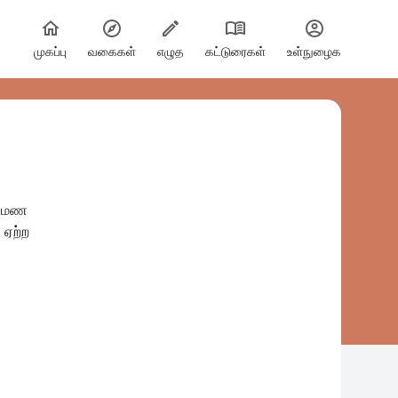
முகப்பு
வகைகள்
எழுத
கட்டுரைகள்
உள்நுழைக
ருமண
 ஏற்ற