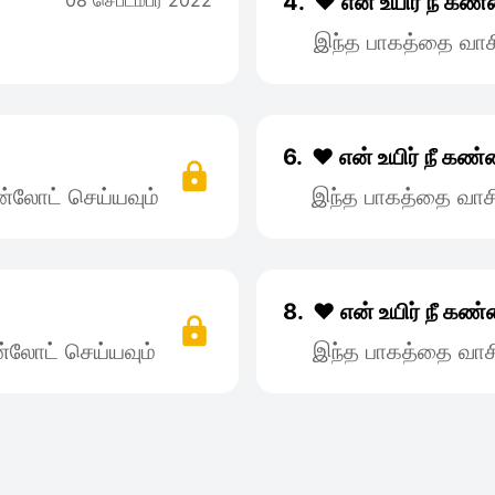
08 செப்டம்பர் 2022
4.
❤️ என் உயிர் நீ கண
இந்த பாகத்தை வாச
6.
❤️ என் உயிர் நீ கண
்லோட் செய்யவும்
இந்த பாகத்தை வாச
8.
❤️ என் உயிர் நீ கண
்லோட் செய்யவும்
இந்த பாகத்தை வாச