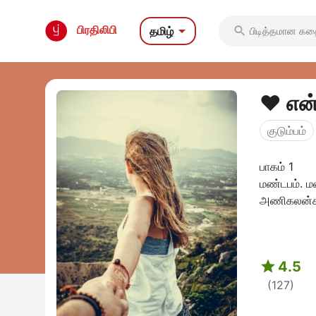

பிரதிலிபி
தமிழ்

❤️ என
குடும்பம்
பாகம் 1 
மண்டபம். ம
அணிகலன்கள

4.5
(127)