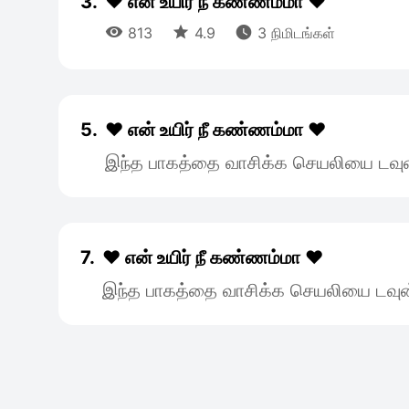
3.
❤️ என் உயிர் நீ கண்ணம்மா ❤️



813
4.9
3 நிமிடங்கள்
5.
❤️ என் உயிர் நீ கண்ணம்மா ❤️
இந்த பாகத்தை வாசிக்க செயலியை டவுன
7.
❤️ என் உயிர் நீ கண்ணம்மா ❤️
இந்த பாகத்தை வாசிக்க செயலியை டவுன