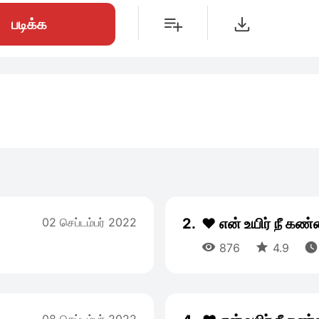
படிக்க
02 செப்டம்பர் 2022
2.
❤️ என் உயிர் நீ கண



876
4.9