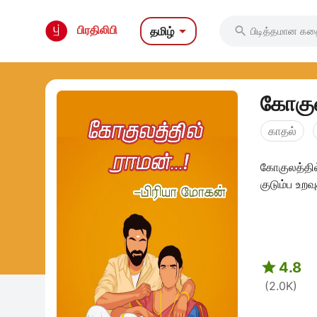

பிரதிலிபி
தமிழ்

கோகுல
காதல்
கோகுலத்தில
குடும்ப உற

4.8
(2.0K)