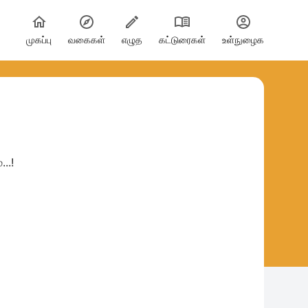
முகப்பு
வகைகள்
எழுத
கட்டுரைகள்
உள்நுழைக
...!