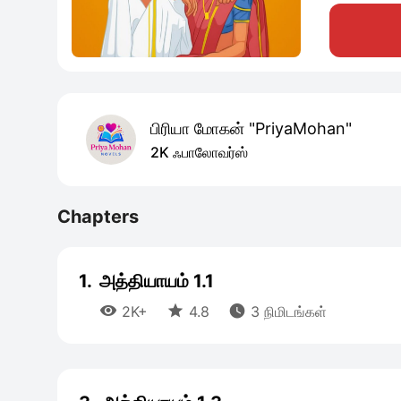
பிரியா மோகன் "PriyaMohan"
2K ஃபாலோவர்ஸ்
Chapters
1.
அத்தியாயம் 1.1



2K+
4.8
3 நிமிடங்கள்