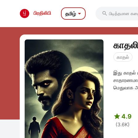

பிரதிலிபி
தமிழ்

காதலி
காதல்
இது காதல் 
சாதாரணமான
மெதுவாக அ

4.9
(3.6K)