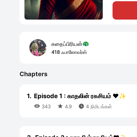
கதைப்பிரியன்🦚
418 ஃபாலோவர்ஸ்
Chapters
1.
Episode 1 : காதலின் ரகசியம் ❤️✨



343
4.9
4 நிமிடங்கள்