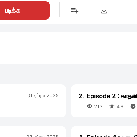
படிக்க
01 ஏப்ரல் 2025
2.
Episode 2 : காதல



213
4.9