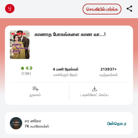

செயலியில் பார்க்க
காணாத மோகங்களை காண வா...!
4.9

4 மணி நேரங்கள்
213937+
(7.6K)
வாசிக்கும் நேரம்
படித்தவர்கள்
நூலகம்
டவுண்லோட் செய்ய
சர ணிகா
பின்தொடர
7K ஃபாலோவர்ஸ்