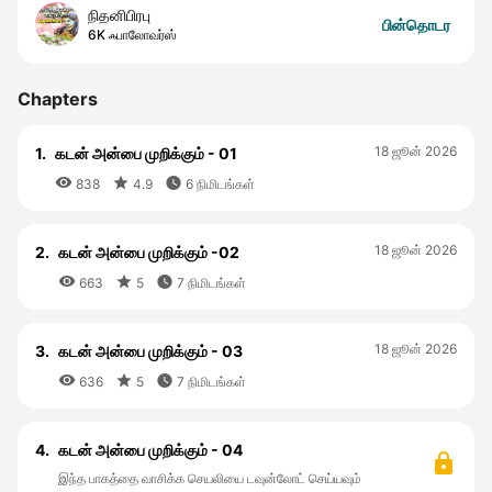
நிதனிபிரபு
பின்தொடர
6K ஃபாலோவர்ஸ்
Chapters
18 ஜூன் 2026
1.
கடன் அன்பை முறிக்கும் - 01



838
4.9
6 நிமிடங்கள்
18 ஜூன் 2026
2.
கடன் அன்பை முறிக்கும் -02



663
5
7 நிமிடங்கள்
18 ஜூன் 2026
3.
கடன் அன்பை முறிக்கும் - 03



636
5
7 நிமிடங்கள்
4.
கடன் அன்பை முறிக்கும் - 04
இந்த பாகத்தை வாசிக்க செயலியை டவுன்லோட் செய்யவும்