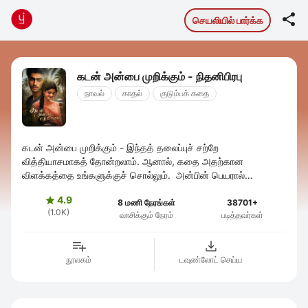

செயலியில் பார்க்க
கடன் அன்பை முறிக்கும் - நிதனிபிரபு
நாவல்
காதல்
குடும்பக் கதை
கடன் அன்பை முறிக்கும் - இந்தத் தலைப்புச் சற்றே
வித்தியாசமாகத் தோன்றலாம். ஆனால், கதை அதற்கான
விளக்கத்தை உங்களுக்குச் சொல்லும். அன்பின் பெயரால்
கடன்காரியாகும் நாயகி, தன் வாழ்வில் என்னென்ன ...
4.9

8 மணி நேரங்கள்
38701+
(1.0K)
வாசிக்கும் நேரம்
படித்தவர்கள்
நூலகம்
டவுண்லோட் செய்ய