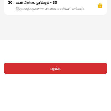
30.
கடன் அன்பை முறிக்கும் - 30
இந்த பாகத்தை வாசிக்க செயலியை டவுன்லோட் செய்யவும்
படிக்க
முகப்பு
வகைகள்
எழுத
கட்டுரைகள்
உள்நுழைக
|
|
© 2026 Nasadiya Tech. Pvt. Ltd.
எங்களைப் பற்றி
எங்களுடன்
|
|
|
இணைய
தனியுரிமை கொள்கை
சேவை விதிமுறைகள்
|
|
Vulnerability Disclosure Policy
Hall of Fame
Trust Center