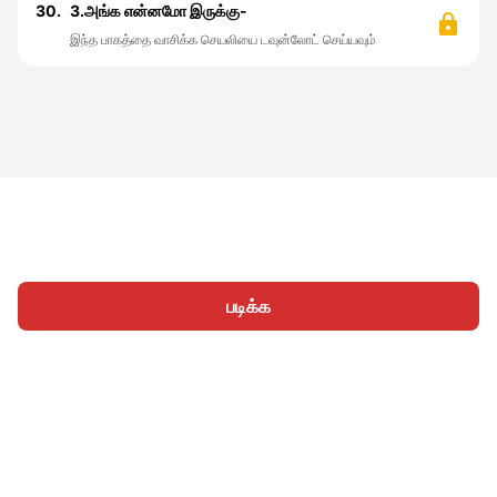
30.
3.அங்க என்னமோ இருக்கு-
இந்த பாகத்தை வாசிக்க செயலியை டவுன்லோட் செய்யவும்
படிக்க
முகப்பு
வகைகள்
எழுத
கட்டுரைகள்
உள்நுழைக
|
|
© 2026 Nasadiya Tech. Pvt. Ltd.
எங்களைப் பற்றி
எங்களுடன்
|
|
|
இணைய
தனியுரிமை கொள்கை
சேவை விதிமுறைகள்
|
|
Vulnerability Disclosure Policy
Hall of Fame
Trust Center