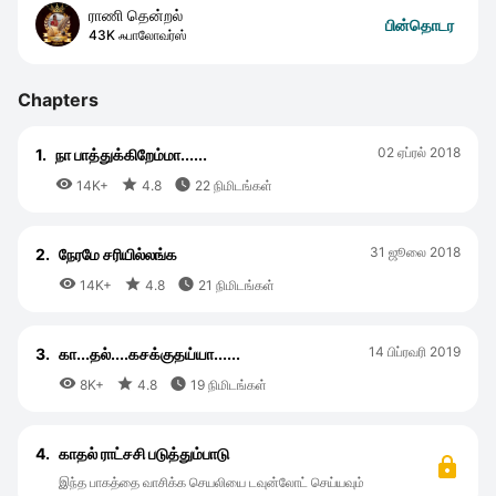
ராணி தென்றல்
பின்தொடர
43K ஃபாலோவர்ஸ்
Chapters
02 ஏப்ரல் 2018
1.
நா பாத்துக்கிறேம்மா......



14K+
4.8
22 நிமிடங்கள்
31 ஜூலை 2018
2.
நேரமே சரியில்லங்க



14K+
4.8
21 நிமிடங்கள்
14 பிப்ரவரி 2019
3.
கா...தல்....கசக்குதய்யா......



8K+
4.8
19 நிமிடங்கள்
4.
காதல் ராட்சசி படுத்தும்பாடு
இந்த பாகத்தை வாசிக்க செயலியை டவுன்லோட் செய்யவும்