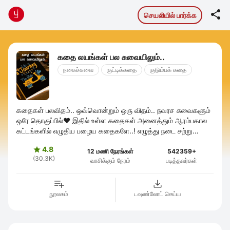

செயலியில் பார்க்க
கதை லயங்கள் பல சுவையிலும்..
நகைச்சுவை
குட்டிக்கதை
குடும்பக் கதை
கதைகள் பலவிதம்.. ஒவ்வொன்றும் ஒரு விதம்.. நவரச சுவைகளும்
ஒரே தொகுப்பில்❤ இதில் உள்ள கதைகள் அனைத்தும் ஆரம்பகால
கட்டங்களில் எழுதிய பழைய கதைகளே..! எழுத்து நடை சற்று
மாறுபட்டிருக்கும்..!
4.8

12 மணி நேரங்கள்
542359+
(30.3K)
வாசிக்கும் நேரம்
படித்தவர்கள்
நூலகம்
டவுண்லோட் செய்ய