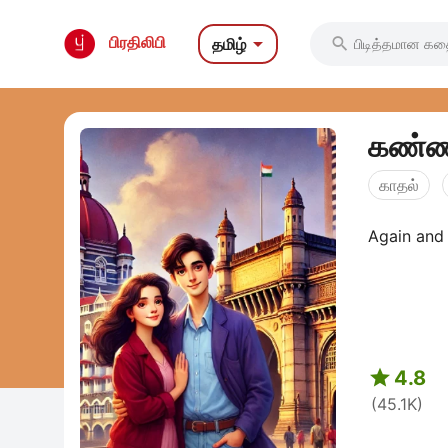

பிரதிலிபி
தமிழ்

கண்ணா
காதல்
Again and A

4.8
(45.1K)