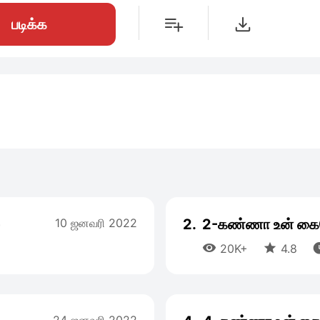
படிக்க
10 ஜனவரி 2022
2.
2-கண்ணா உன்‌ கை


20K+
4.8