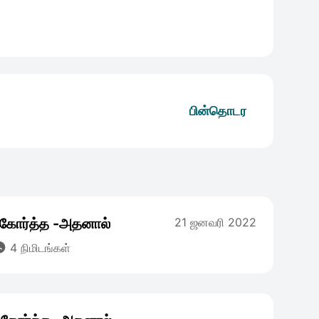
பின்தொடர
கோர்த்த -அதனால்
21 ஜனவரி 2022

4 நிமிடங்கள்