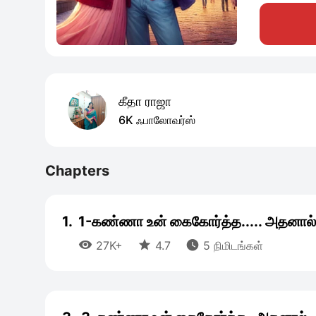
கீதா ராஜா
6K ஃபாலோவர்ஸ்
Chapters
1.
1-கண்ணா உன் கைகோர்த்த..... அதனால்



27K+
4.7
5 நிமிடங்கள்