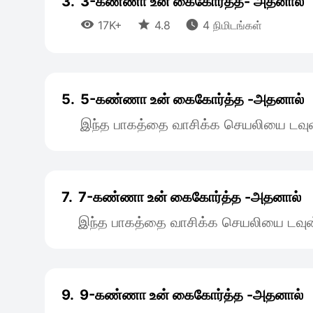
3.
3-கண்ணா உன் கைகோர்த்த- அதனால்



17K+
4.8
4 நிமிடங்கள்
5.
5-கண்ணா உன்‌ கைகோர்த்த -அதனால்
இந்த பாகத்தை வாசிக்க செயலியை டவுன
7.
7-கண்ணா உன்‌ கைகோர்த்த -அதனால்
இந்த பாகத்தை வாசிக்க செயலியை டவுன
9.
9-கண்ணா உன்‌ கைகோர்த்த -அதனால்