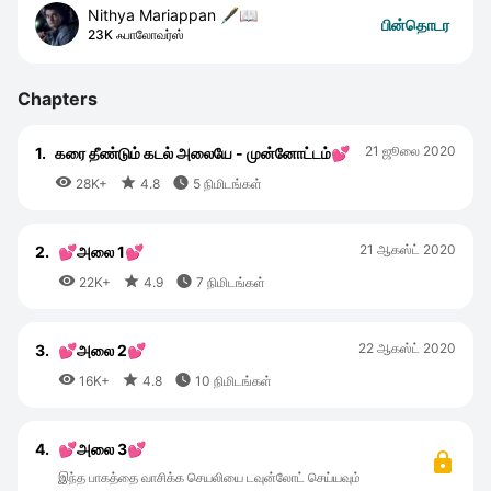
Nithya Mariappan 🖋️📖
பின்தொடர
23K ஃபாலோவர்ஸ்
Chapters
21 ஜூலை 2020
1.
கரை தீண்டும் கடல் அலையே - முன்னோட்டம்💕



28K+
4.8
5 நிமிடங்கள்
21 ஆகஸ்ட் 2020
2.
💕அலை 1💕



22K+
4.9
7 நிமிடங்கள்
22 ஆகஸ்ட் 2020
3.
💕அலை 2💕



16K+
4.8
10 நிமிடங்கள்
4.
💕அலை 3💕
இந்த பாகத்தை வாசிக்க செயலியை டவுன்லோட் செய்யவும்