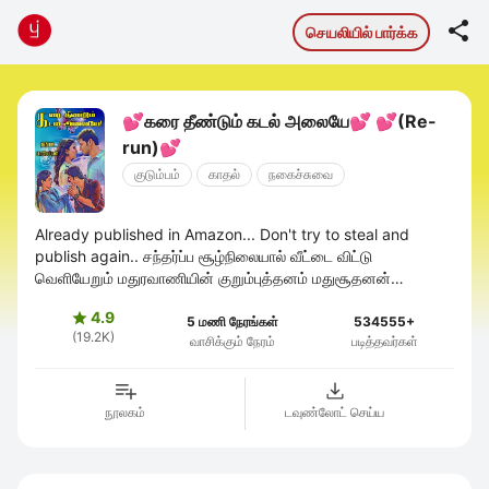

செயலியில் பார்க்க
💕கரை தீண்டும் கடல் அலையே💕 💕(Re-
run)💕
குடும்பம்
காதல்
நகைச்சுவை
Already published in Amazon... Don't try to steal and
publish again.. சந்தர்ப்ப சூழ்நிலையால் வீட்டை விட்டு
வெளியேறும் மதுரவாணியின் குறும்புத்தனம் மதுசூதனன்
தனுஜாவின் காதலில் குழப்பத்தை ...
4.9

5 மணி நேரங்கள்
534555+
(19.2K)
வாசிக்கும் நேரம்
படித்தவர்கள்
நூலகம்
டவுண்லோட் செய்ய