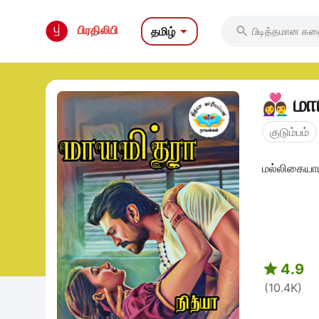

பிரதிலிபி
தமிழ்

குடும்பம்
மல்லிகையாய்

4.9
(10.4K)