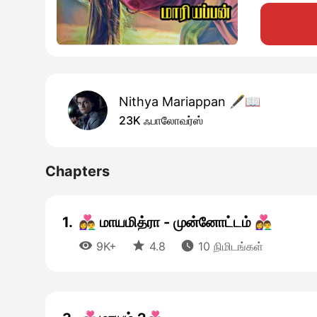
Nithya Mariappan 🖋️📖
23K ஃபாலோவர்ஸ்
Chapters
1.
👩‍❤️‍👨 மாயமித்ரா - முன்னோட்டம் 👩‍❤️‍👨



9K+
4.8
10 நிமிடங்கள்