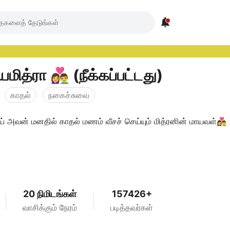

👩‍❤️‍👨 மாயமித்ரா 👩‍❤️‍👨 (நீக்கப்பட்டது)
காதல்
நகைச்சுவை
 அவன் மனதில் காதல் மணம் வீசச் செய்யும் மித்ரனின் மாயவள்👩‍❤️‍👨
20 நிமிடங்கள்
157426+
வாசிக்கும் நேரம்
படித்தவர்கள்