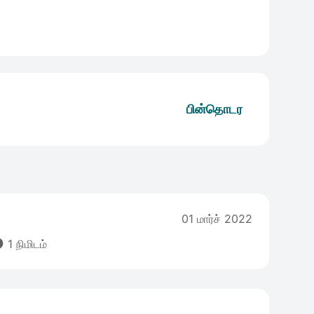
பின்தொடர
01 மார்ச் 2022

1 நிமிடம்