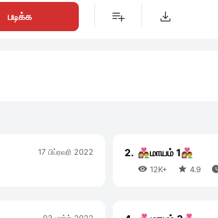
படிக்க
17 பிப்ரவரி 2022
2.
👩‍❤️‍👨மாயம் 1👩‍❤️‍👨


12K+
4.9