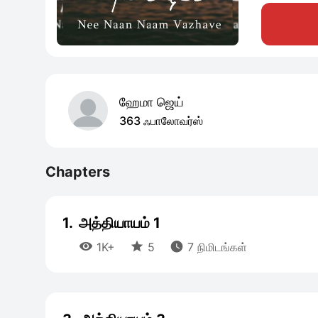
ஹேமா ஜெய்
363 ஃபாலோவர்ஸ்
Chapters
1.
அத்தியாயம் 1



1K+
5
7 நிமிடங்கள்