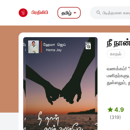

பிரதிலிபி
தமிழ்

நீ நா
காதல்
வணக்கம்! "நீ நான் நாம் வாழவே" என் முதல் எழுத்து முயற்சி. இந்த நாவல் நம்மை ஒத்த
மனிதர்களுட
துள்ளலும், த

4.9
(319)