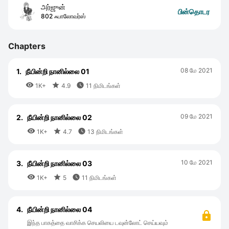
அர்ஜுன்
பின்தொடர
802 ஃபாலோவர்ஸ்
Chapters
08 மே 2021
1.
நீயின்றி நானில்லை 01



1K+
4.9
11 நிமிடங்கள்
09 மே 2021
2.
நீயின்றி நானில்லை 02



1K+
4.7
13 நிமிடங்கள்
10 மே 2021
3.
நீயின்றி நானில்லை 03



1K+
5
11 நிமிடங்கள்
4.
நீயின்றி நானில்லை 04
இந்த பாகத்தை வாசிக்க செயலியை டவுன்லோட் செய்யவும்