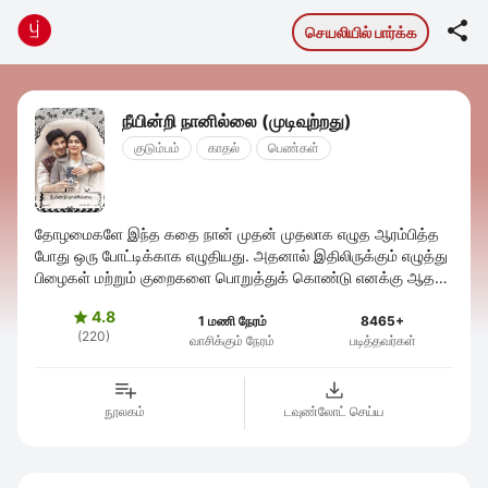

செயலியில் பார்க்க
நீயின்றி நானில்லை (முடிவுற்றது)
குடும்பம்
காதல்
பெண்கள்
தோழமைகளே இந்த கதை நான் முதன் முதலாக எழுத ஆரம்பித்த
போது ஒரு போட்டிக்காக எழுதியது. அதனால் இதிலிருக்கும் எழுத்து
பிழைகள் மற்றும் குறைகளை பொறுத்துக் கொண்டு எனக்கு ஆதரவு
...
4.8

1 மணி நேரம்
8465+
(220)
வாசிக்கும் நேரம்
படித்தவர்கள்
நூலகம்
டவுண்லோட் செய்ய