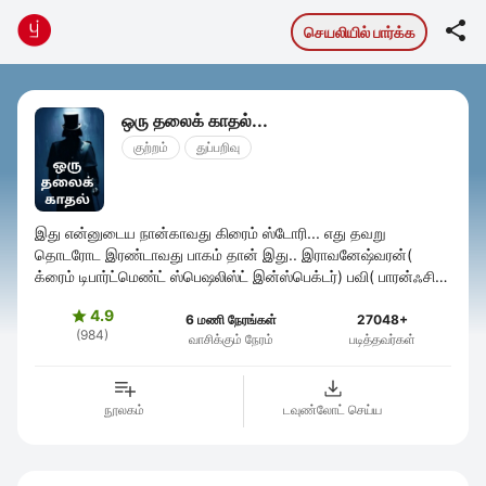

செயலியில் பார்க்க
ஒரு தலைக் காதல்...
குற்றம்
துப்பறிவு
இது என்னுடைய நான்காவது கிரைம் ஸ்டோரி... எது தவறு
தொடரோட இரண்டாவது பாகம் தான் இது.. இராவனேஷ்வரன்(
க்ரைம் டிபார்ட்மெண்ட் ஸ்பெஷலிஸ்ட் இன்ஸ்பெக்டர்) பவி( பாரன்ஃசிக்
டிபார்ட்மெண்ட்) ராஜேஷ்( ...
4.9

6 மணி நேரங்கள்
27048+
(984)
வாசிக்கும் நேரம்
படித்தவர்கள்
நூலகம்
டவுண்லோட் செய்ய