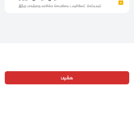
இந்த பாகத்தை வாசிக்க செயலியை டவுன்லோட் செய்யவும்
படிக்க
முகப்பு
வகைகள்
எழுத
கட்டுரைகள்
உள்நுழைக
|
|
© 2026 Nasadiya Tech. Pvt. Ltd.
எங்களைப் பற்றி
எங்களுடன்
|
|
|
இணைய
தனியுரிமை கொள்கை
சேவை விதிமுறைகள்
|
|
Vulnerability Disclosure Policy
Hall of Fame
Trust Center