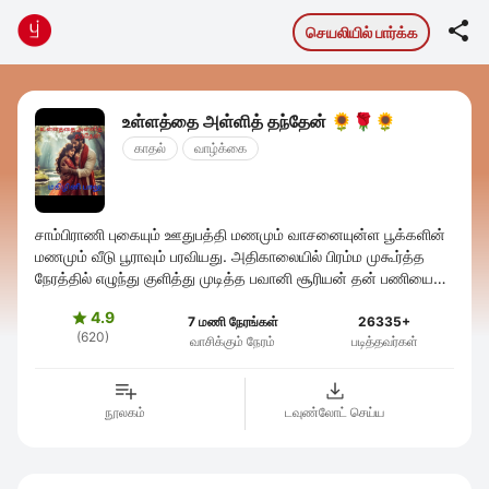

செயலியில் பார்க்க
உள்ளத்தை அள்ளித் தந்தேன் 🌻🌹🌻
காதல்
வாழ்க்கை
சாம்பிராணி புகையும் ஊதுபத்தி மணமும் வாசனையுன்ள பூக்களின்
மணமும் வீடு பூராவும் பரவியது. அதிகாலையில் பிரம்ம முகூர்த்த
நேரத்தில் எழுந்து குளித்து முடித்த பவானி சூரியன் தன் பணியை
செய்ய துவங்குவதற்கு ...
4.9

7 மணி நேரங்கள்
26335+
(620)
வாசிக்கும் நேரம்
படித்தவர்கள்
நூலகம்
டவுண்லோட் செய்ய