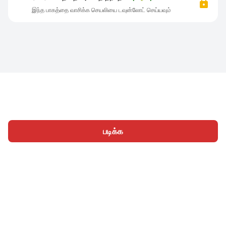
இந்த பாகத்தை வாசிக்க செயலியை டவுன்லோட் செய்யவும்
படிக்க
முகப்பு
வகைகள்
எழுத
கட்டுரைகள்
உள்நுழைக
|
|
© 2026 Nasadiya Tech. Pvt. Ltd.
எங்களைப் பற்றி
எங்களுடன்
|
|
|
இணைய
தனியுரிமை கொள்கை
சேவை விதிமுறைகள்
|
|
Vulnerability Disclosure Policy
Hall of Fame
Trust Center