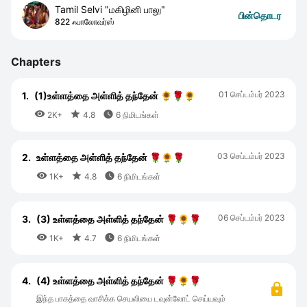
Tamil Selvi "மகிழினி பாலு"
பின்தொடர
822 ஃபாலோவர்ஸ்
Chapters
01 செப்டம்பர் 2023
1.
(1)உள்ளத்தை அள்ளித் தந்தேன் 🌻🌹🌻



2K+
4.8
6 நிமிடங்கள்
03 செப்டம்பர் 2023
2.
உள்ளத்தை அள்ளித் தந்தேன் 🌹🌻🌹



1K+
4.8
6 நிமிடங்கள்
06 செப்டம்பர் 2023
3.
(3) உள்ளத்தை அள்ளித் தந்தேன் 🌹🌻🌹



1K+
4.7
6 நிமிடங்கள்
4.
(4) உள்ளத்தை அள்ளித் தந்தேன் 🌹🌻🌹
இந்த பாகத்தை வாசிக்க செயலியை டவுன்லோட் செய்யவும்