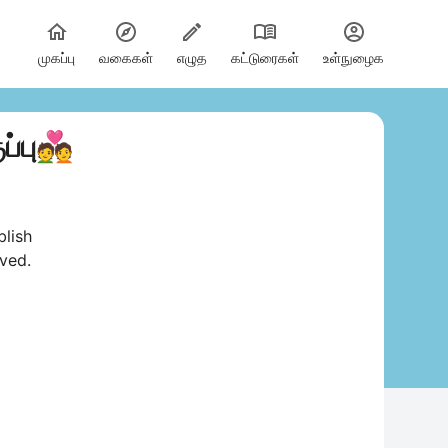
முகப்பு
வகைகள்
எழுத
கட்டுரைகள்
உள்நுழைக
ப்பு💑
blish
ved.