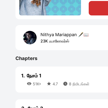
Nithya Mariappan 🖋️📖
23K ஃபாலோவர்ஸ்
Chapters
1.
நேசம் 1



51K+
4.7
8 நிமிடங்கள்