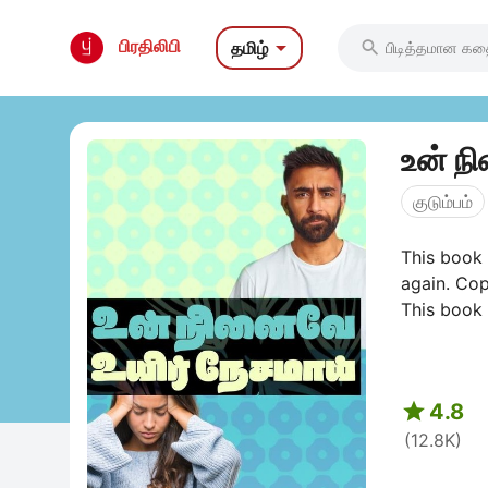

பிரதிலிபி
தமிழ்

உன் ந
குடும்பம்
This book 
again. Cop
This book 

4.8
(12.8K)