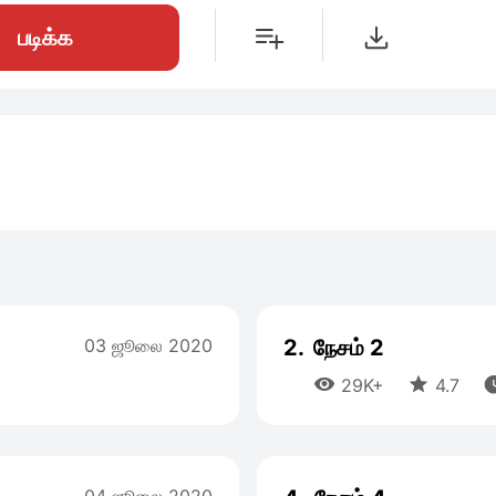
படிக்க
03 ஜூலை 2020
2.
நேசம் 2


29K+
4.7