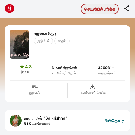

செயலியில் பார்க்க
உறவை தேடி
குடும்பம்
காதல்
4.8

6 மணி நேரங்கள்
320981+
(6.9K)
வாசிக்கும் நேரம்
படித்தவர்கள்
நூலகம்
டவுண்லோட் செய்ய
உமா ராபின் "Saikrishna"
பின்தொடர
58K ஃபாலோவர்ஸ்