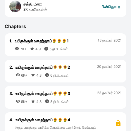
சக்தி மீனா
பின்தொடர
2K ஃபாலோவர்ஸ்
Chapters
18 நவம்பர் 2021
1.
உயிருக்குள் உறைந்தாய்🌻🌻🌻1



7K+
4.9
5 நிமிடங்கள்
20 நவம்பர் 2021
2.
உயிருக்குள் உறைந்தாய்🌻🌻🌻2



6K+
4.8
6 நிமிடங்கள்
23 நவம்பர் 2021
3.
உயிருக்குள் உறைந்தாய்🌻🌻🌻3



5K+
4.8
8 நிமிடங்கள்
4.
உயிருக்குள் உறைந்தாய்🌻🌻🌻4
இந்த பாகத்தை வாசிக்க செயலியை டவுன்லோட் செய்யவும்