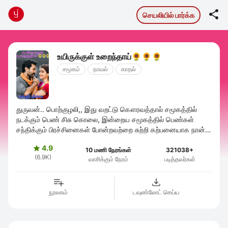

செயலியில் பார்க்க
உயிருக்குள் உறைந்தாய்🌻🌻🌻
சமூகம்
நாவல்
காதல்
துருவன்.. பொற்குழலி,, இது வறட்டு கௌரவத்தால் சமூகத்தில்
நடக்கும் பெண் சிசு கொலை, இன்றைய சமூகத்தில் பெண்கள்
சந்திக்கும் பிரச்சினைகள் போன்றவற்றை சுற்றி கற்பனையாக நான்
உருவாக்கிய கதை. இக்கதையில் ...
4.9

10 மணி நேரங்கள்
321038+
(6.9K)
வாசிக்கும் நேரம்
படித்தவர்கள்
நூலகம்
டவுண்லோட் செய்ய