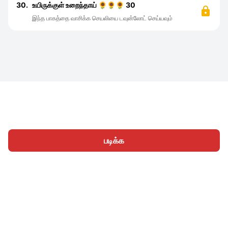
30.
உயிருக்குள் உறைந்தாய் 🌻🌻🌻 30
இந்த பாகத்தை வாசிக்க செயலியை டவுன்லோட் செய்யவும்
படிக்க
முகப்பு
வகைகள்
எழுத
கட்டுரைகள்
உள்நுழைக
|
|
© 2026 Nasadiya Tech. Pvt. Ltd.
எங்களைப் பற்றி
எங்களுடன்
|
|
|
இணைய
தனியுரிமை கொள்கை
சேவை விதிமுறைகள்
|
|
Vulnerability Disclosure Policy
Hall of Fame
Trust Center