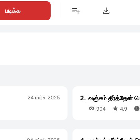
படிக்க
24 மார்ச் 2025
2.
வஞ்சம் தீர்த்தேன்



904
4.9