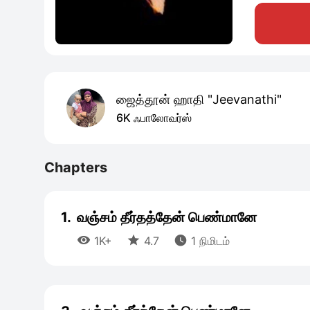
ஜைத்தூன் ஹாதி "Jeevanathi"
6K ஃபாலோவர்ஸ்
Chapters
1.
வஞ்சம் தீர்தத்தேன் பெண்மானே



1K+
4.7
1 நிமிடம்