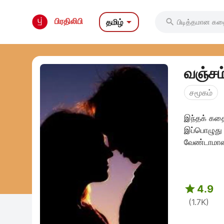

பிரதிலிபி
தமிழ்

வஞ்சம
சமூகம்
இந்தக் கதை
இப்பொழுது 
வேண்டாமான்

4.9
(1.7K)