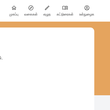
முகப்பு
வகைகள்
எழுத
கட்டுரைகள்
உள்நுழைக
்.