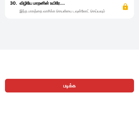
30.
விழியே மாறனின் உயிரே....
இந்த பாகத்தை வாசிக்க செயலியை டவுன்லோட் செய்யவும்
படிக்க
முகப்பு
வகைகள்
எழுத
கட்டுரைகள்
உள்நுழைக
|
|
© 2026 Nasadiya Tech. Pvt. Ltd.
எங்களைப் பற்றி
எங்களுடன்
|
|
|
இணைய
தனியுரிமை கொள்கை
சேவை விதிமுறைகள்
|
|
Vulnerability Disclosure Policy
Hall of Fame
Trust Center