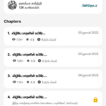
தனக்யா கார்த்தி
பின்தொடர
12K ஃபாலோவர்ஸ்
Chapters
05 ஜனவரி 2022
1.
விழியே மாறனின் உயிரே...



17K+
4.8
6 நிமிடங்கள்
05 ஜனவரி 2022
2.
விழியே மாறனின் உயிரே....



12K+
4.9
4 நிமிடங்கள்
06 ஜனவரி 2022
3.
விழியே மாறனின் உயிரே....



11K+
4.9
5 நிமிடங்கள்
4.
விழியே மாறனின் உயிரே....
இந்த பாகத்தை வாசிக்க செயலியை டவுன்லோட் செய்யவும்