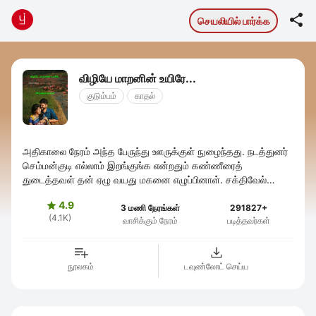

செயலியில் பார்க்க
விழியே மாறனின் உயிரே...
குடும்பம்
காதல்
அதிகாலை நேரம் அந்த பேருந்து ஊருக்குள் நுழைந்தது. நடத்துனர்
செம்மன்குடி எல்லாம் இறங்குங்க என்றதும் கண்ணீரைத்
துடைத்தவள் தன் ஏழு வயது மகனை எழுப்பினாள். சக்திவேல்
எழுந்திருப்பா என்று கண்விழித்தவன் ...
4.9

3 மணி நேரங்கள்
291827+
(4.1K)
வாசிக்கும் நேரம்
படித்தவர்கள்
நூலகம்
டவுண்லோட் செய்ய