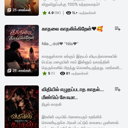
விறுவிறுப்புக்கு 100% உத்தரவாதம்!

25 பாகங்கள்


4.9
(5K)
1L+
படித்தவர்கள்
காதலை காதலிக்கிறேன்❤️🥰
Nila._.doll❤️ "Nila❤️"
காதலுக்காக ஏங்கும் இதயம் விடியற்காலையில்
பெய்த மழையின் ஈரம் இன்னும் நகரத்தின்
தெருக்களில் மிதந்து கொண்டிருந்தது. மரங்களின்

26 பாகங்கள்


இலைகளில் துளித்துளியாக ஒட்டியிருந்த மழைநீர்,
5
(1)
81
படித்தவர்கள்
சூரியனின் மென்மையான ...
விதியில் எழுதப்படாத காதல்
மீண்டும் சேருமா..
நிழல் காதலி
இரவின் மடியில் அனைவரும் உறங்கிக்
கொண்டிருக்க அவள் மட்டும் கையை முன்னால்