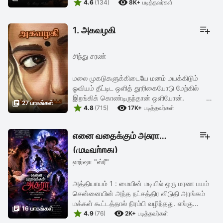


தயவு செய்து அஸ்வினி கழுத்தில் தாலி கட்டு . நீ
4.6
(134)
8K+
படித்தவர்கள்
...
1. அகவழகி
சிந்து சரண்
மலை முகடுகளுக்கிடையே மனம் மயக்கிடும்
ஓவியம் தீட்டிட ஒளித் தூரிகையோடு மேற்கில்
இறங்கிக் கொண்டிருந்தான் ஒளியோன்.

27 பாகங்கள்


ஒளித் தூரிகையின் மாய வித்தையை காண
4.8
(715)
17K+
படித்தவர்கள்
வீட்டிற்குச் சென்று விட ...
எனை வதைக்கும் அசுரா
(முடிவுற்றது)
ஹர்ஷா "ஸ்ரீ"
அத்தியாயம் 1 : மையின் மடியில் ஒரு மரண பயம்
சென்னையின் அந்த நட்சத்திர விடுதி அரங்கம்
மக்கள் கூட்டத்தால் நிரம்பி வழிந்தது. எங்கு

16 பாகங்கள்


பார்த்தாலும் கேமராக்களின் மின்னொளி.
4.9
(76)
2K+
படித்தவர்கள்