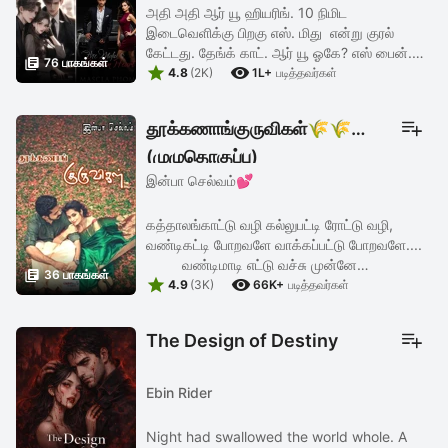
அதி அதி ஆர் யூ ஹியரிங். 10 நிமிட
இடைவெளிக்கு பிறகு எஸ். மிது என்று குரல்
கேட்டது. தேங்க் காட். ஆர் யூ ஓகே? எஸ் பைன்.

76 பாகங்கள்


மெக்சிகோவில் உள்ள ஆழ் கடலில் நீந்தி கொண்டு
4.8
(2K)
1L+
படித்தவர்கள்
இருந்தான் அதிபன். கடல் மேல் ...
தூக்கணாங்குருவிகள்🌾🌾🌾
(முழுதொகுப்பு)
இன்பா செல்வம்💕
கத்தாலங்காட்டு வழி கல்லுபட்டி ரோட்டு வழி,
வண்டிகட்டி போறவளே வாக்கப்பட்டு போறவளே....
வண்டிமாடி எட்டு வச்சு முன்னே

36 பாகங்கள்


போகுத்தம்மா, வாக்கப்பட்ட பொண்ணு மனம்
4.9
(3K)
66K+
படித்தவர்கள்
பின்னே போகுத்தம்மா......... என்று ...
The Design of Destiny
Ebin Rider
Night had swallowed the world whole. A