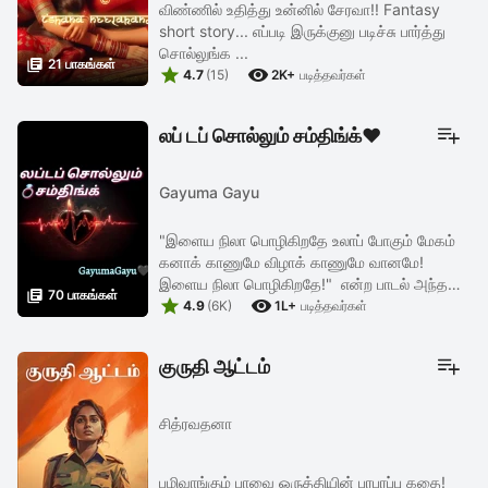
விண்ணில் உதித்து உன்னில் சேரவா!! Fantasy
short story... எப்படி இருக்குனு படிச்சு பார்த்து
சொல்லுங்க ...

21 பாகங்கள்


4.7
(15)
2K+
படித்தவர்கள்
லப் டப் சொல்லும் சம்திங்க்❤️
Gayuma Gayu
"இளைய நிலா பொழிகிறதே உலாப் போகும் மேகம்
கனாக் காணுமே விழாக் காணுமே வானமே!
இளைய நிலா பொழிகிறதே!" என்ற பாடல் அந்த

70 பாகங்கள்


காரில் ஒலித்துக் கொண்டு இருக்க, அதீத குளிரில்
4.9
(6K)
1L+
படித்தவர்கள்
நடுங்கினர் காருக்குள் அமர்ந்து ...
குருதி ஆட்டம்
சித்ரவதனா
பழிவாங்கும் பாவை ஒருத்தியின் பரபரப்பு கதை!