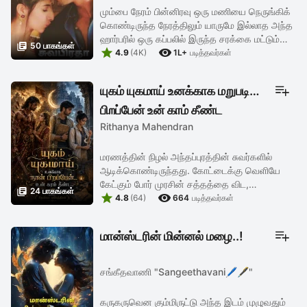
மும்பை நேரம் பின்னிரவு ஒரு மணியை நெருங்கிக்
கொண்டிருந்த நேரத்திலும் யாருமே இல்லாத அந்த
ஹார்பரில் ஒரு கப்பலில் இருந்த சரக்கை மட்டும்

50 பாகங்கள்


பத்துப் பேர்க் கொண்ட கும்பல் வேகமாக இறக்கிக்
4.9
(4K)
1L+
படித்தவர்கள்
கொண்டிருந்தது. ...
யுகம் யுகமாய் உனக்காக மறுபடி
பிறப்பேன் உன் கரம் தீண்ட
Rithanya Mahendran
மரணத்தின் நிழல் அந்தப்புரத்தின் சுவர்களில்
ஆடிக்கொண்டிருந்தது. கோட்டைக்கு வெளியே
கேட்கும் போர் முரசின் சத்தத்தை விட,

24 பாகங்கள்


நிலஞ்சனாவின் மூச்சுக்காற்று அதிக
4.8
(64)
664
படித்தவர்கள்
வேதனையுடன் வெளி வந்தது. பகைவனின்
நயவஞ்சக வாள் ...
மான்ஸ்டரின் மின்னல் மழை..!
சங்கீதவாணி "Sangeethavani🖊🖋️"
கருகருவென கும்மிருட்டு அந்த இடம் முழுவதும்