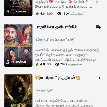
அருந்ததி 💔 சத்யதேவ் ❤️‍🩹இதழினி. Fantasy
Story mixedup with pain & emotions.

80 பாகங்கள்


4.8
(32K)
15L+
படித்தவர்கள்
யாருமில்லா தனியரங்கில்
ராஜேஸ்வரி கருப்பையா "ராஜி"
வெளிச்சப் புள்ளிகள் தீற்றுக் கீரலை விதைக்கத்
துவங்கியிருந்த காலை நேரம். மஞ்சளும்
ஆரஞ்சுமாய் ஆதவன் கிழக்கு வானில் கொலு

46 பாகங்கள்


வைக்க, எதிர்த்த வீட்டு கூண்டிற்குள் சிறகை
4.8
(2K)
79K+
படித்தவர்கள்
படபடவென அடித்து வழமை அலாரத்தை ...
💥மாவீரன் அகத்தியன்💥
பரிசுத்த ஆவி
கடற்கரை அருகில் பெரும் மாடமாளிகை
அதனுள்ளே இளவரசி மாதவியின் கூக்குரல்