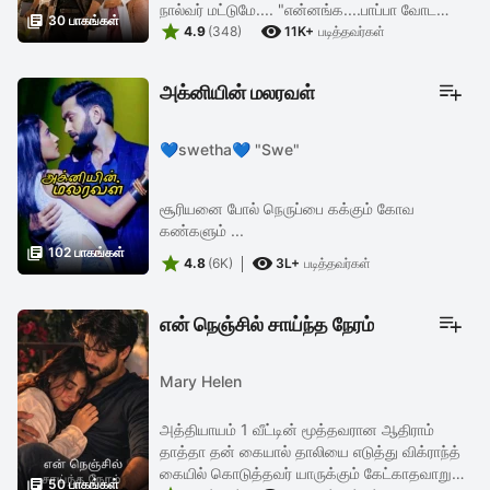
நால்வர் மட்டுமே.... "என்னங்க....பாப்பா வோட

30 பாகங்கள்


செயின் செட் அவகிட்ட குடுத்துட்டு வாங்க..அவ
4.9
(348)
11K+
படித்தவர்கள்
ரெடி ஆகிட்டாலானு பாத்துட்டு ...
அக்னியின் மலரவள்
💙swetha💙 "Swe"
சூரியனை போல் நெருப்பை கக்கும் கோவ
கண்களும் ...

102 பாகங்கள்


4.8
(6K)
3L+
படித்தவர்கள்
என் நெஞ்சில் சாய்ந்த நேரம்
Mary Helen
அத்தியாயம் 1 வீட்டின் மூத்தவரான ஆதிராம்
தாத்தா தன் கையால் தாலியை எடுத்து விக்ராந்த்
கையில் கொடுத்தவர் யாருக்கும் கேட்காதவாறு

50 பாகங்கள்