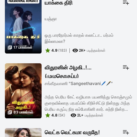
யாக்கை திரி
யஞ்ஞா
ஒரு பாரநோர்மல் காதல் கலாட்டா.. மர்மம்
இல்லாமலா?

17 பாகங்கள்


4.9
(183)
2K+
படித்தவர்கள்
விதுரனின் அழகி..!
(முழுதொகுப்பு)
சங்கீதவாணி "Sangeethavani🖊🖋️"
அந்த பெரிய கேட் வழியாக பயணித்து கொஞ்சமும்
குறைவில்லாத பரபரப்பில் கீறிச்சிட்டு நின்றது அந்த
பெரிய கருப்பு நிற லம்போகினி கார். சுற்றி நின்ற

83 பாகங்கள்


காரிலிருந்து இறங்கியவர்களின் விழிகள்
4.8
(5K)
2L+
படித்தவர்கள்
ஒட்டுமொத்தமாய் ...
வெட்க வெட்கமா வருதே!