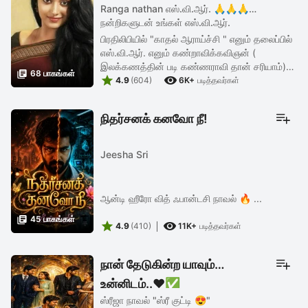
Ranga nathan எஸ்.வி.ஆர். 🙏🙏🙏
நன்றிகளுடன் உங்கள் எஸ்.வி.ஆர்.
பிரதிலிபியில் "காதல் ஆராய்ச்சி " எனும் தலைப்பில்
எஸ்.வி.ஆர். எனும் கண்றாவிக்கவிஞன் (
இலக்கணத்தின் படி கண்ணராவி தான் சரியாம்)

68 பாகங்கள்


கவிதை எனும் பெயரில் படைப்பைச்
4.9
(604)
6K+
படித்தவர்கள்
செய்திருந்தான். காதலைச் சந்திக்க ...
நிதர்சனக் கனவோ நீ!
Jeesha Sri
ஆன்டி ஹீரோ வித் ஃபான்டசி நாவல் 🔥 ...

45 பாகங்கள்


4.9
(410)
11K+
படித்தவர்கள்
நான் தேடுகின்ற யாவும்
உன்னிடம்..❤️✅
ஸ்ரீஜா நாவல் "ஸ்ரீ குட்டி 😍"