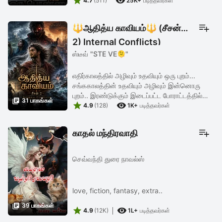


போதும் சரி, தேர்வில் முதலிடம் தான் பெற
4.7
(511)
25K+
படித்தவர்கள்
வேண்டும் என்று ...
🔱ஆதித்ய காவியம்🔱 (சீசன்
2) Internal Conflicts)
ஸ்டீவ் "STE VE🫠"
எதிர்காலத்தில் அழிவும் உதவியும் ஒரு புறம்...
சங்ககாலத்தின் உதவியும் அழிவும் இன்னொரு
புறம்.. இரண்டுக்கும் இடைப்பட்ட போராட்டத்தில்

31 பாகங்கள்


வெல்லப்போவது யார்..
4.9
(128)
1K+
படித்தவர்கள்
காதல் மந்திரவாதி
செவ்வந்தி துரை நாவல்ஸ்
love, fiction, fantasy, extra..

39 பாகங்கள்


4.9
(12K)
1L+
படித்தவர்கள்