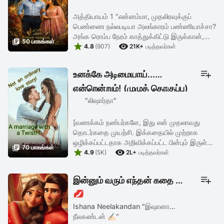
அத்தியாயம் 1 "என்னம்மா, முதலிரவுக்குப்
பெண்ணை நல்லபடியா அலங்காரம் பண்ணியாச்சா?
அங்க ரொம்ப நேரம் காத்துக்கிட்டு இருக்கான்,

50 பாகங்கள்


சீக்கிரம் சீக்கிரம்!" என்று தன் கம்பீரக் குரலில்
4.8
(907)
21K+
படித்தவர்கள்
பணியாட்களை அதட்டிக் ...
உனக்கே அடிமையாய்...
என்றென்றும்! (முழுத் தொகுப்பு)
"லிஷார்தா"
[வணக்கம் நண்பர்களே, இது என் முதலாவது
தொடர்கதை முயற்சி. இக்கதையில் முற்றாக
ஒழிக்கப்பட்டதாக அறிவிக்கப்பட்ட பின்பும் இருள்

70 பாகங்கள்


வலைத்தளங்களின்(Dark web sites) ஊடாக
4.9
(5K)
2L+
படித்தவர்கள்
Bitcoin பரிமாற்றத்தில் அதுவும் ...
இன்னும் வரும் எந்தன் கதை 💞
💋
Ishana Neelakandan "இஷானா
நீலகண்டன் ✍🏻️"