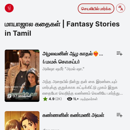
செயலியில் பார்க்க
மாயாஜால கதைகள் | Fantasy Stories
in Tamil
அழலவனின் ஆழ காதல்❤️‍🔥
(முழுத் தொகுப்பு)
அலிஷா ஷமீர் "அமல் ஷா."
அந்த அறையில் நின்று தன்‌ கை இரண்டையும்
மார்புக்கு குறுக்காக கட்டிக்கிட்டு முகம் இறுக
எதையோ வெறித்த வண்ணம் வெளியே பார்த்து

37 பாகங்கள்


கொண்டு அவள் நிற்க, அவளின் காதருகே மிகவும்
4.9
(2K)
1L+
படித்தவர்கள்
நெருக்கம் படிந்த அவளின் நகலோடு ...
கண்ணனின் கண்மணி அவள்