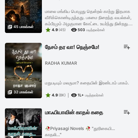
மாலை மங்கிய பொழுது தென்றல் காற்று இதமாக
வீசிக்கொண்டிருந்தது. பசுமை நிறைந்த வயல்கள்,
கம்பீரமும் அழகுமான கோட்டை உயர்ந்து நின்றது.

45 பாகங்கள்


வீரத்திற்க்கும் செழுமைக்கும் பெயர் பேற்ற
4.9
(45)
503
படித்தவர்கள்
வீரவளவநாடு. கோட்டையின் ...
நேசம் தர வா! நெஞ்சமே!
RADHA KUMAR
மறுபடியும் மலருமா? கதையின் இரண்டாம் பாகம்.

32 பாகங்கள்


4.9
(8K)
1L+
படித்தவர்கள்
மாஃபியாவின் காதல் கதை
🥀Priyasagi Novels 🥀 "தூரிகையின்
காதலி..."