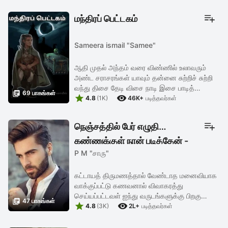
மேடையில் வைக்கப்பட்டிருந்த ...
மந்திரப் பெட்டகம்
Sameera ismail "Samee"
ஆதி முதல் அந்தம் வரை விண்ணில் உலாவரும்
அண்ட சராசரங்கள் யாவும் தன்னை சுற்றிச் சுற்றி
வந்து திசை தேடி விசை நாடி இசை பாடித்

69 பாகங்கள்


துதித்தாலும் காண்போர் கண்களுக்கென்னவோ
4.8
(1K)
46K+
படித்தவர்கள்
அவனே மற்றவர்களை தினமும் சுற்றி ...
நெஞ்சத்தில் பேர் எழுதி
கண்ணுக்குள் நான் படித்தேன் -
P M "சாரு"
முன்னோட்டம்
கட்டாயத் திருமணத்தால் வேண்டாத மனைவியாக
வாக்குப்பட்டு கணவனால் விவாகரத்து
செய்யப்பட்டவள் ஐந்து வருடங்களுக்கு பிறகு

47 பாகங்கள்


அவனை சந்திக்கிறாள். அவளின் நிலை என்ன.?
4.8
(3K)
2L+
படித்தவர்கள்
திரும்பவும் அவனை சேர்வாளா? இதற்கு நடுவே ...