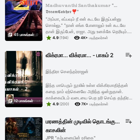
𝕄𝕒𝕕𝕙𝕦𝕧𝕒𝕟𝕥𝕙𝕚 𝕊𝕒𝕟𝕥𝕙𝕒𝕜𝕦𝕞𝕒𝕣 "❣️
𝕯𝖗𝖊𝖆𝖒𝕮𝖆𝖙𝖈𝖍𝖊𝖗❣️"
"அம்மா, எப்பவும் நீ என் கூடவே இருப்பன்னு
சொல்லு." "நான் எங்க போனாலும் உன் கூடவே
தான் இருப்பேன், ராஜா. அது உனக்கே தெரியும்.

45 பாகங்கள்


அப்புறம் எதுக்கு என்கிட்ட கேக்குற?" "டெய்லி
4.9
(194)
4K+
படித்தவர்கள்
வேலைக்கு போறேன்னு காலையில ...
விக்ரமா... விக்ரமா... - பாகம் 2
இந்திரா செளந்தர்ராஜன்
இந்த மாபெரும் நூலில் உள்ள விக்கிரமாதித்தன்
கதை நாம் ஏற்கெனவே அறிந்த ஒன்றுதான்.
காக்கையிடம் வடையை பெற நரி செய்த தந்திரம்

12 பாகங்கள்


பற்றி ஒரு கதை உண்டு. அனேகமாக இதை
4.9
(200)
7K+
படித்தவர்கள்
அறியாதவர்கள் இருக்க முடியாது. அதற்கு ...
மரணத்தின் முடிவில் தொடங்கும்
காதலின்
JPR "கற்பனையின் ரசிகை"
மறுஜனனம்⚔️(முடிந்தது)