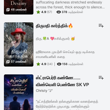
suffocating darkness stretched endlessly
across the forest, thick enough to silence

48 பாகங்கள்


even the moonlight. Somewhere in that
4.9
(57)
378
படித்தவர்கள்
abyss, foxes howled with a hunger ...
திருமதி கார்த்திக்🔥
திரு.🍀A 💖சசிக்குமார் 🥳
ஹீரோவாக முயற்சி செய்யும் ஒரு படிக்காத
சாமானியனின் கதை

57 பாகங்கள்


4.9
(34)
156
படித்தவர்கள்
ஸ்ட்ராபெர்ரி கண்ணே...
விண்வெளி பெண்ணே SK VP
Christy "J"
(98 parts)
"நட்சத்திரங்கள் தங்களுக்கான வானத்தைத்
தேர்ந்தெடுக்க முடியாது. மனிதர்களும்