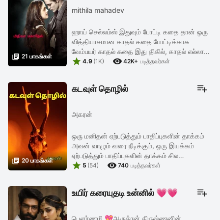
mithila mahadev
ஹாய் செல்லம்ஸ் இதுவும் போட்டி கதை தான் ஒரு
வித்தியாசமான காதல் கதை போட்டிக்காக
வேம்பயர் காதல் கதை இது திகில், காதல் எல்லாம்

21 பாகங்கள்


சேர்ந்தது பத்து அத்தியாங்கள் மட்டும் தான்
4.9
(1K)
42K+
படித்தவர்கள்
சப்ஸ்கிரிப்சன் தான் வழமை போல ...
கடவுள் தொழில்
அகரன்
ஒரு மனிதன் ஏற்படுத்தும் பாதிப்புகளின் தாக்கம்
அவன் வாழும் வரை நீடிக்கும், ஒரு இயக்கம்
ஏற்படுத்தும் பாதிப்புகளின் தாக்கம் சில

20 பாகங்கள்


நூற்றாண்டுகள் வரை நீடிக்கும். ஆனால் ஒரு
5
(54)
740
படித்தவர்கள்
நாட்டையே ஆக்கிரமித்திருக்கும் ...
உயிர் கரையுதடி உன்னில் 💗💗
பௌர்ணமி 💖ஆருத்ரன் கிருஷ்ணனின்