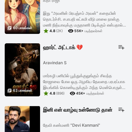
கீதா ராஜா
இது "அவளின் பிரபஞ்சம் அவன்" கதையின்
தொடர்ச்சி. சபாபதி லட்சுமி வீடு மாலை நான்கு
மணி நித்யாவுக்கு மருதாணி பிடிக்கும் ‌என்பதால்

60 பாகங்கள்


சபாபதி ஒரு ஊரில் உள்ள மருதாணி இலைகள்
4.8
(2K)
55K+
படித்தவர்கள்
அனைத்தையும் பரித்து கொண்டு ...
ஹார்ட் அட்டாக் 💔
Aravindan S
மார்கழி பனியில் பூத்துக்குலுங்கும் சிவந்த
ரோஜாவை போல ஒரு அழகிய தேவதை பரபரப்பாக
இயங்கிக் கொண்டிருக்கும் அந்த மென்பொருள்

63 பாகங்கள்


நிறுவனத்தின் உள்ள வந்தாள் மாதுரி எனும் மாது
4.8
(896)
45K+
படித்தவர்கள்
மாதுரியை பார்க்கும் அனைத்து ...
இனி என் வாழ்வு உன்னோடு தான்
தேவி கண்மணி "Devi Kanmani"