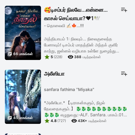
🥰டிசம்பர் நிலவே...என்னை
காதல் செய்வாயா?❤️1🕊️
- தொலைவி ✍🏻🍁...!!!
அத்தியாயம் 1: நிலவும்... நிலைகுலைந்த
பேனாவும்! டிசம்பர் மாதத்தின் அந்தக் குளிர்
காற்று, ஜன்னல் வழியாக உள்ளே நுழைந்து

66 பாகங்கள்


அஷாராவின் கழுத்தைச் சுற்றியிருந்த துப்பட்டாவை
5
(228)
388
படித்தவர்கள்
மென்மையாகத் தீண்டிச் சென்றது. ...
அலீஸியா
sanfara fathima "Miyaka"
*அலீஸியா.* 【டிராகன்களும், நிழல்
தேவதைகளும்.】 🐉🐉🐉🐉🐉🐉🐉🐉🐉🐉
🐉🐉🐉 எழுதுவது:-ALF. Sanfara. பாகம்.01

45 பாகங்கள்


அமைதியான புல்வெளிகள், பெரிய பெரிய
4.8
(727)
43K+
படித்தவர்கள்
தோட்டங்கள், கட்டிடங்கள், சந்தைக்கூடங்கள்
என்று அந்நகரமே ...