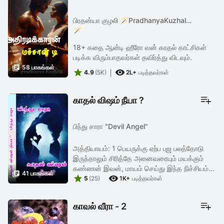
பிரதன்யா குழலி 🪄PradhanyaKuzhali
🪄
18+ கதை ஆன்டி ஹீரோ வன் காதல் காட்சிகள்
படிக்க விரும்பாதவர்கள் தவிர்த்து விடவும்.

58 பாகங்கள்


4.9
(5K)
2L+
படித்தவர்கள்
காதல் விஷம் நீயா ?
பிந்து சாரா "Devil Angel"
அத்தியாயம்: 1 பெயருக்கு ஏற்ப புஜ பலத்தோடு
இருந்தாலும் சிரித்தே அனைவரையும் மயக்கும்
கண்ணன் இவன், மாயம் செய்து இந்த நிச்சியம்

41 பாகங்கள்


நடத்த முயற்சி செய்ய நினைத்து அது
5
(25)
1K+
படித்தவர்கள்
எக்குத்தப்பாக மாறி, அடிதடி சண்டையில் ...
காவல் வீரா - 2