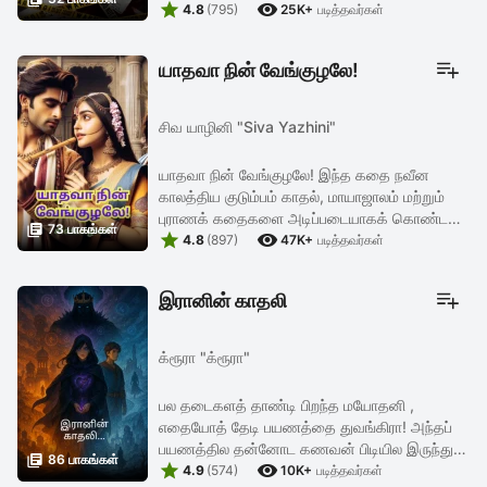


ஆரம்பித்து இந்த கற்பனைக்கு ஒரு வடிவம்
4.8
(795)
25K+
படித்தவர்கள்
தரவேண்டும் என்று முடிவெடுத்து இந்த
கதையினை ...
யாதவா நின் வேங்குழலே!
சிவ யாழினி "Siva Yazhini"
யாதவா நின் வேங்குழலே! இந்த கதை நவீன
காலத்திய குடும்பம் காதல், மாயாஜாலம் மற்றும்
புராணக் கதைகளை அடிப்படையாகக் கொண்ட

73 பாகங்கள்


புனைவு கதை.
4.8
(897)
47K+
படித்தவர்கள்
(Mythological_fictional_fantasy _love
_story). இன்றைய நவீன ...
இரானின் காதலி
க்ரூரா "க்ரூரா"
பல தடைகளத் தாண்டி பிறந்த மயோதனி ,
எதையோத் தேடி பயணத்தை துவங்கிரா! அந்தப்
பயணத்தில தன்னோட கணவன் பிடியில இருந்து

86 பாகங்கள்


தப்பிச்சு தான் இலக்கு என்னன்னு கண்டுபிடிச்சு,
4.9
(574)
10K+
படித்தவர்கள்