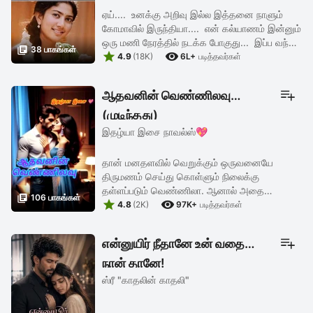
ஏய்.... உனக்கு அறிவு இல்ல இத்தனை நாளும்
கோமாவில் இருந்தியா.... என் கல்யாணம் இன்னும்
ஒரு மணி நேரத்தில் நடக்க போகுது... இப்ப வந்து

38 பாகங்கள்


நான் விரும்புறேன்னு சொல்லிட்டு இருக்க... தயவு
4.9
(18K)
6L+
படித்தவர்கள்
செஞ்சு இடத்தை ...
ஆதவனின் வெண்ணிலவு
(முடிந்தது)
இதழ்யா இசை நாவல்ஸ்💖
தான் மனதளவில் வெறுக்கும் ஒருவனையே
திருமணம் செய்து கொள்ளும் நிலைக்கு
தள்ளப்படும் வெண்ணிலா. ஆனால் அதை

106 பாகங்கள்


அறியாமல் அவளை விருப்பமே இல்லாமல் திருமணம்
4.8
(2K)
97K+
படித்தவர்கள்
செய்து கொண்ட ஆதவன்.
என்னுயிர் நீதானே உன் வதை
நான் தானே!
ஸ்ரீ "காதலின் காதலி"