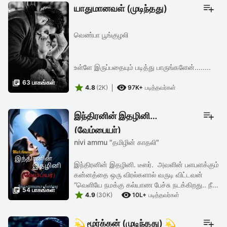
யாதுமானவள் (முடிந்தது)
வெண்பா பூங்குழலி
உள்ளே இருப்பதையும் படித்து பாருங்களேன்........

63 பாகங்கள்


4.8
(2K)
97K+
படித்தவர்கள்
இந்திரனின் இதழினி
(வேம்பையர்)
nivi ammu "தமிழின் காதலி"
இந்திரனின் இதழினி. டீஸர். அவளின் பளபளக்கும்
கன்னத்தை ஒரு விரல்களால் வருடி விட்டவன்
“வெளியே நமக்கு கல்யாண பேச்சு நடக்கிறது.. நீ

54 பாகங்கள்


என்ன பண்ணுற உனக்கு விருப்பம் இல்லன்னு
4.9
(30K)
10L+
படித்தவர்கள்
வெளியே வந்து சொல்லணும்.என்னை ...
💫 மூர்க்கன் (முடிந்தது) 💫