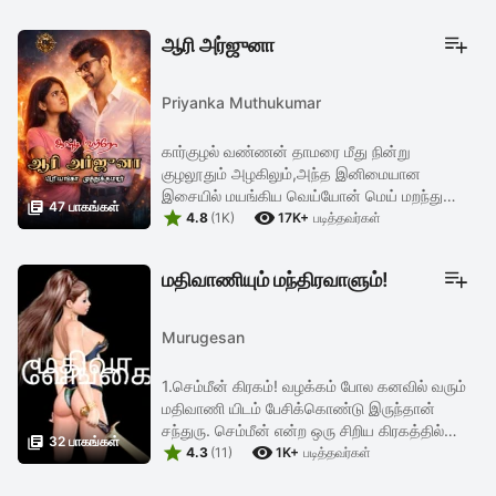
அதை வெற்றிகரமாக அடைவாளா? இல்ல ...
ஆரி அர்ஜுனா
Priyanka Muthukumar
கார்குழல் வண்ணன் தாமரை மீது நின்று
குழலூதும் அழகிலும்,அந்த இனிமையான
இசையில் மயங்கிய வெய்யோன் மெய் மறந்து

47 பாகங்கள்


இருந்த வேளையிலும் தன் கடமையின் பொருட்டு
4.8
(1K)
17K+
படித்தவர்கள்
சோம்பலை முறித்து வலுக்கட்டாயமாக தன்
கதிர்களை ...
மதிவாணியும் மந்திரவாளும்!
Murugesan
1.செம்மீன் கிரகம்! வழக்கம் போல கனவில் வரும்
மதிவாணி யிடம் பேசிக்கொண்டு இருந்தான்
சந்துரு. செம்மீன் என்ற ஒரு சிறிய கிரகத்தில்

32 பாகங்கள்


தாமரை என்ற பெயர் கொண்ட பாட்டியுடன் வசித்து
4.3
(11)
1K+
படித்தவர்கள்
வருகிறாள் மதிவாணி. அவளுடன் ...