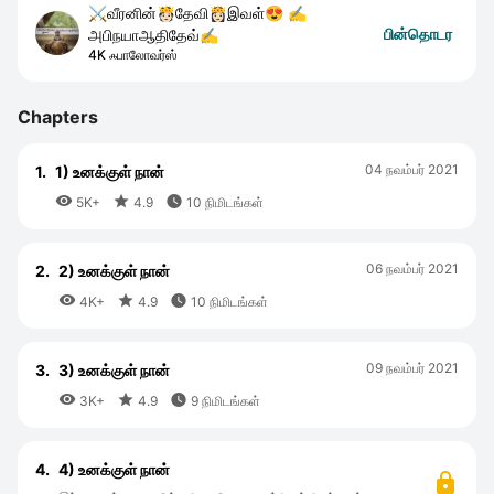
⚔️வீரனின்🫅🏻தேவி👸🏻இவள்😍 ✍️
பின்தொடர
அபிநயாஆதிதேவ்✍️
4K ஃபாலோவர்ஸ்
Chapters
04 நவம்பர் 2021
1.
1) உனக்குள் நான்



5K+
4.9
10 நிமிடங்கள்
06 நவம்பர் 2021
2.
2) உனக்குள் நான்



4K+
4.9
10 நிமிடங்கள்
09 நவம்பர் 2021
3.
3) உனக்குள் நான்



3K+
4.9
9 நிமிடங்கள்
4.
4) உனக்குள் நான்