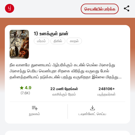

செயலியில் பார்க்க
1) உனக்குள் நான்
மர்மம்
திகில்
காதல்
நீல வானமே துணையாய் ஆர்பரிக்கும் கடலில் மெல்ல அசைந்து
அசைந்து பெரிய வெண்புறா சிறகை விரித்து வருவது போல்
தன்னத்தனியாய் நடுக்கடலில் பறந்து வருகிறதா இல்லை மிதந்து
வருகிறதா என தெரியா வண்ணம் சீரான ...
4.9

22 மணி நேரங்கள்
248106+
(7.6K)
வாசிக்கும் நேரம்
படித்தவர்கள்
நூலகம்
டவுண்லோட் செய்ய