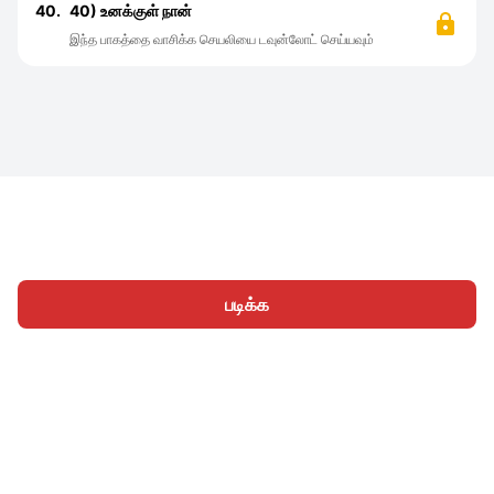
40.
40) உனக்குள் நான்
இந்த பாகத்தை வாசிக்க செயலியை டவுன்லோட் செய்யவும்
படிக்க
முகப்பு
வகைகள்
எழுத
கட்டுரைகள்
உள்நுழைக
|
|
© 2026 Nasadiya Tech. Pvt. Ltd.
எங்களைப் பற்றி
எங்களுடன்
|
|
|
இணைய
தனியுரிமை கொள்கை
சேவை விதிமுறைகள்
|
|
Vulnerability Disclosure Policy
Hall of Fame
Trust Center