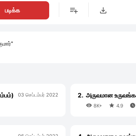
படிக்க
மார்"
்பம்)
03 செப்டம்பர் 2022
2.
அருவமான உருவங்கள



8K+
4.9