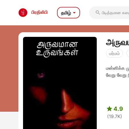

பிரதிலிபி
தமிழ்

அருவம
மர்மம்
மன்னிக்க ம
வேறு வேறு 

4.9
(19.7K)