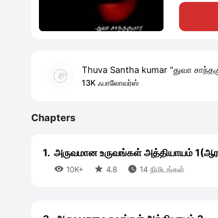
Thuva Santha kumar "துவா சாந்தகு
13K ஃபாலோவர்ஸ்
Chapters
1.
அருவமான உருவங்கள் அத்தியாயம் 1(ஆரம



10K+
4.8
14 நிமிடங்கள்