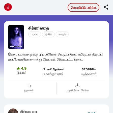

செயலியில் பார்க்க
சித்ரா' வதை
மர்மம்
திகில்
காதல்
இந்தப் பயணத்துக்கு புறப்படுவோர் பெரும்பாலோர் உயிருடன் திரும்பி
வரப்போவதில்லை என்று அவர்கள் அறியமாட்டார்கள்..
4.9

7 மணி நேரங்கள்
325898+
(14.1K)
வாசிக்கும் நேரம்
படித்தவர்கள்
நூலகம்
டவுண்லோட் செய்ய
சித்ரவதனா