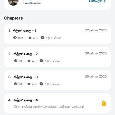
பின்தொடர
8K ஃபாலோவர்ஸ்
Chapters
22 ஜூலை 2020
1.
சித்ரா' வதை - 1



10K+
4.8
7 நிமிடங்கள்
26 ஜூலை 2020
2.
சித்ரா' வதை - 2



7K+
4.8
7 நிமிடங்கள்
29 ஜூலை 2020
3.
சித்ரா' வதை - 3



7K+
4.9
7 நிமிடங்கள்
4.
சித்ரா' வதை - 4
இந்த பாகத்தை வாசிக்க செயலியை டவுன்லோட் செய்யவும்