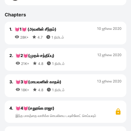
Chapters
10 ஜூலை 2020
1.
💓1💓 (அவளின் சீற்றம்)



28K+
4.7
1 நிமிடம்
12 ஜூலை 2020
2.
💓2💓(முதல் சந்திப்பு)



21K+
4.8
1 நிமிடம்
13 ஜூலை 2020
3.
💓3💓(மாயவனின் காதல்)



18K+
4.8
1 நிமிடம்
4.
💓4💓(சதுரங்க ராஜா)
இந்த பாகத்தை வாசிக்க செயலியை டவுன்லோட் செய்யவும்