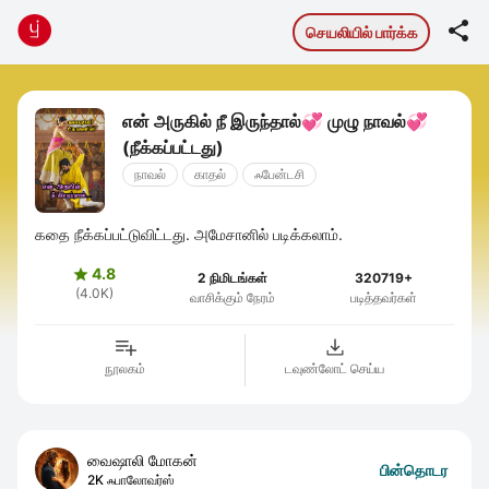

செயலியில் பார்க்க
என் அருகில் நீ இருந்தால்💞 முழு நாவல்💞
(நீக்கப்பட்டது)
நாவல்
காதல்
ஃபேன்டசி
கதை நீக்கப்பட்டுவிட்டது. அமேசானில் படிக்கலாம்.
4.8

2 நிமிடங்கள்
320719+
(4.0K)
வாசிக்கும் நேரம்
படித்தவர்கள்
நூலகம்
டவுண்லோட் செய்ய
வைஷாலி மோகன்
பின்தொடர
2K ஃபாலோவர்ஸ்