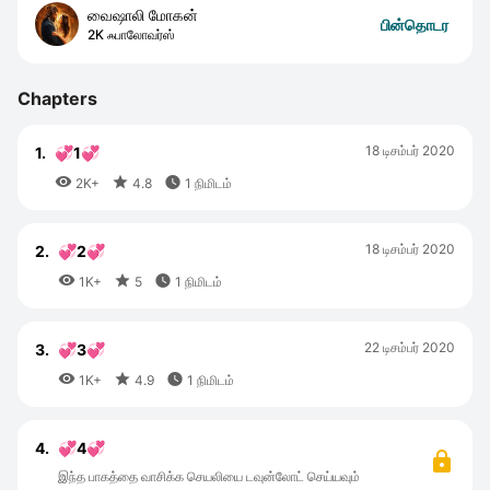
வைஷாலி மோகன்
பின்தொடர
2K ஃபாலோவர்ஸ்
Chapters
18 டிசம்பர் 2020
1.
💞1💞



2K+
4.8
1 நிமிடம்
18 டிசம்பர் 2020
2.
💞2💞



1K+
5
1 நிமிடம்
22 டிசம்பர் 2020
3.
💞3💞



1K+
4.9
1 நிமிடம்
4.
💞4💞
இந்த பாகத்தை வாசிக்க செயலியை டவுன்லோட் செய்யவும்