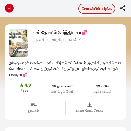

செயலியில் பார்க்க
என் தோளில் சேர்ந்திட வா💞
நாவல்
காதல்
ஃபேன்டசி
இலகுவாழ்க்கைக்கு பழகிய கிரிக்கெட் ப்ளேயர் முகுந்த், தனக்கென
கொள்கைகள் வைத்திருக்கும் மித்ரவிந்தா, இவர்களுக்குள் காதல்
மலருமா💞
4.9

16 நிமிடங்கள்
19876+
(989)
வாசிக்கும் நேரம்
படித்தவர்கள்
நூலகம்
டவுண்லோட் செய்ய