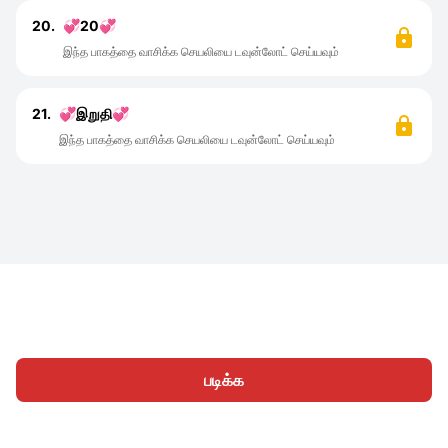
20.
💞20💞
இந்த பாகத்தை வாசிக்க செயலியை டவுன்லோட் செய்யவும்
21.
💞இறுதி💞
இந்த பாகத்தை வாசிக்க செயலியை டவுன்லோட் செய்யவும்
படிக்க
முகப்பு
வகைகள்
எழுத
கட்டுரைகள்
உள்நுழைக