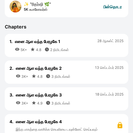
✨ "ரிதர்ஷி 🌿"
பின்தொடர
5K ஃபாலோவர்ஸ்
Chapters
28 ஆகஸ்ட் 2025
1.
எனை ஆள வந்த பேரழகே 1



5K+
4.8
2 நிமிடங்கள்
13 செப்டம்பர் 2025
2.
எனை ஆள வந்த பேரழகே 2



3K+
4.8
3 நிமிடங்கள்
18 செப்டம்பர் 2025
3.
எனை ஆள வந்த பேரழகே 3



3K+
4.9
3 நிமிடங்கள்
4.
எனை ஆள வந்த பேரழகே 4
இந்த பாகத்தை வாசிக்க செயலியை டவுன்லோட் செய்யவும்