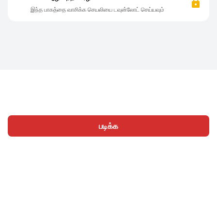
இந்த பாகத்தை வாசிக்க செயலியை டவுன்லோட் செய்யவும்
படிக்க
முகப்பு
வகைகள்
எழுத
கட்டுரைகள்
உள்நுழைக
|
|
© 2026 Nasadiya Tech. Pvt. Ltd.
எங்களைப் பற்றி
எங்களுடன்
|
|
|
இணைய
தனியுரிமை கொள்கை
சேவை விதிமுறைகள்
|
|
Vulnerability Disclosure Policy
Hall of Fame
Trust Center