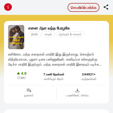

செயலியில் பார்க்க
எனை ஆள வந்த பேரழகே
திகில்
காதல்
ஆக்‌ஷன் & சாகசம்
என்னோட மத்த கதைகள் மாதிரி இது இருக்காது. கொஞ்சம்
வித்தியாசமா, புதுசா டிரை பண்ணுறேன். கண்டிப்பா உங்களுக்கு
பிடிச்ச மாதிரி இருக்கும். மத்த கதைகள் மாதிரி இதையும் படிச்சு
ஆதரவு கொடுங்க டியர்ஸ் ♥️
4.9

7 மணி நேரங்கள்
244921+
(7.6K)
வாசிக்கும் நேரம்
படித்தவர்கள்
நூலகம்
டவுண்லோட் செய்ய