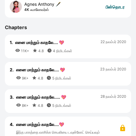
Agnes Anthony 🖋
பின்தொடர
4K ஃபாலோவர்ஸ்
Chapters
22 நவம்பர் 2020
1.
எனை மாற்றும் காதலே.... 💖



11K+
4.8
4 நிமிடங்கள்
23 நவம்பர் 2020
2.
எனை மாற்றும் காதலே.... 💖



9K+
4.8
5 நிமிடங்கள்
28 நவம்பர் 2020
3.
எனை மாற்றும் காதலே..... 💖



8K+
4.8
5 நிமிடங்கள்
4.
எனை மாற்றும் காதலே....💖
இந்த பாகத்தை வாசிக்க செயலியை டவுன்லோட் செய்யவும்