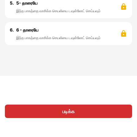
5.
5- தாரையே
இந்த பாகத்தை வாசிக்க செயலியை டவுன்லோட் செய்யவும்
6.
6 - தாரையே
இந்த பாகத்தை வாசிக்க செயலியை டவுன்லோட் செய்யவும்
படிக்க
முகப்பு
வகைகள்
எழுத
கட்டுரைகள்
உள்நுழைக
|
|
© 2026 Nasadiya Tech. Pvt. Ltd.
எங்களைப் பற்றி
எங்களுடன்