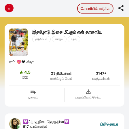

செயலியில் பார்க்க
இதழோடு இசை மீட்கும் என் தாரையே
குடும்பம்
காதல்
உறவு
ராம் 💖❤ சீதா
4.5

23 நிமிடங்கள்
3147+
(32)
வாசிக்கும் நேரம்
படித்தவர்கள்
நூலகம்
டவுண்லோட் செய்ய
💟அமுதநிலா அமுதநிலா💟
பின்தொடர
517 ஃபாலோவர்ஸ்