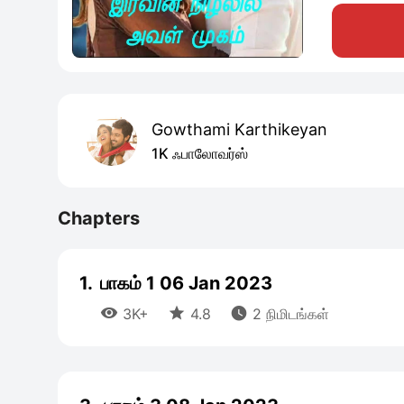
Gowthami Karthikeyan
1K ஃபாலோவர்ஸ்
Chapters
1.
பாகம் 1 06 Jan 2023



3K+
4.8
2 நிமிடங்கள்