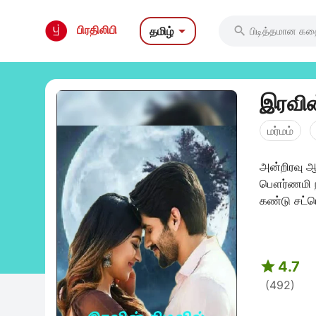

பிரதிலிபி
தமிழ்

இரவின
மர்மம்
அன்றிரவு ஆ
பௌர்ணமி ந
கண்டு சட்ட

4.7
(492)