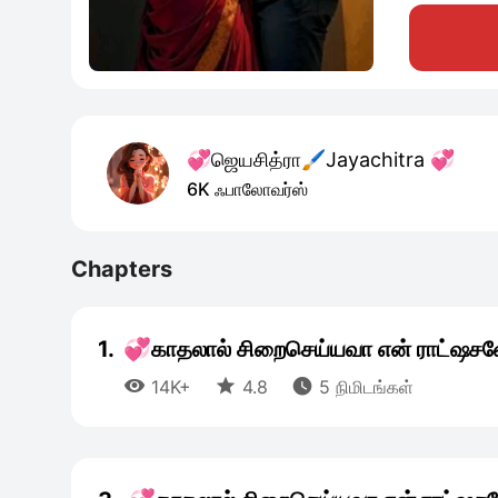
💞ஜெயசித்ரா🖌️Jayachitra 💞
6K ஃபாலோவர்ஸ்
Chapters
1.
💞காதலால் சிறைசெய்யவா என் ராட்ஷசன



14K+
4.8
5 நிமிடங்கள்