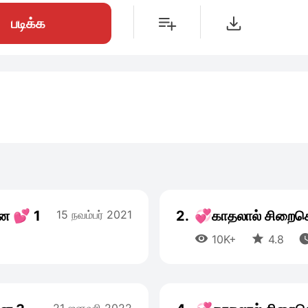
படிக்க
ே 💕 1
15 நவம்பர் 2021
2.
💞காதலால் சிறைசெ


10K+
4.8