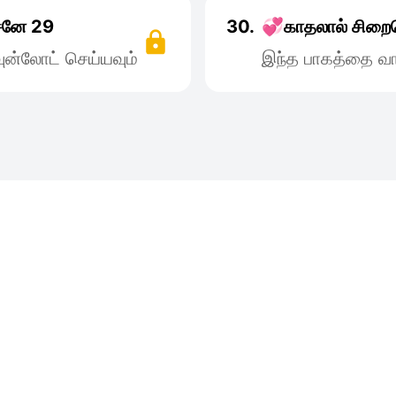
சனே 29
30.
💞காதலால் சிறை
ன்லோட் செய்யவும்
இந்த பாகத்தை வா