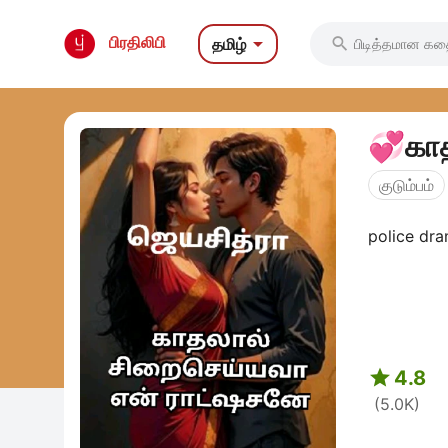

பிரதிலிபி
தமிழ்

💞காத
குடும்பம்

4.8
(5.0K)