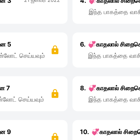
னே 3
21 ஜனவரி 2022
4.
💞காதலால் சிறைச
இந்த பாகத்தை வாச
னே 5
6.
💞காதலால் சிறைசெ
்லோட் செய்யவும்
இந்த பாகத்தை வாச
னே 7
8.
💞காதலால் சிறைசெ
்லோட் செய்யவும்
இந்த பாகத்தை வாச
னே 9
10.
💞காதலால் சிறைச