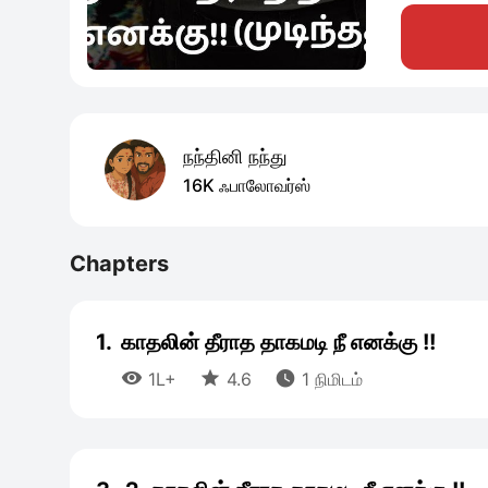
நந்தினி நந்து
16K ஃபாலோவர்ஸ்
Chapters
1.
காதலின் தீராத தாகமடி நீ எனக்கு !!



1L+
4.6
1 நிமிடம்