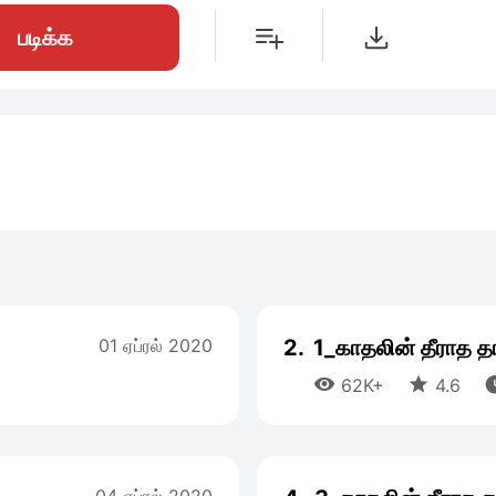
படிக்க
01 ஏப்ரல் 2020
2.
1_காதலின் தீராத தா


62K+
4.6