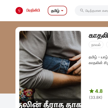

பிரதிலிபி
தமிழ்

காதலின
நாவல்
தமிழ் - ய
காதலின் சிற

4.8
(33.8K)