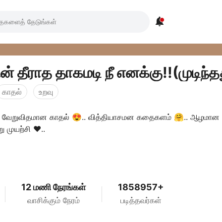

் தீராத தாகமடி நீ எனக்கு!!(முடிந்த
காதல்
உறவு
ாழ் வேறுவிதமான காதல் 😍.. வித்தியாசமன கதைகளம் 🤗.. ஆழமான
ு முயற்சி ❤️..
12 மணி நேரங்கள்
1858957+
வாசிக்கும் நேரம்
படித்தவர்கள்