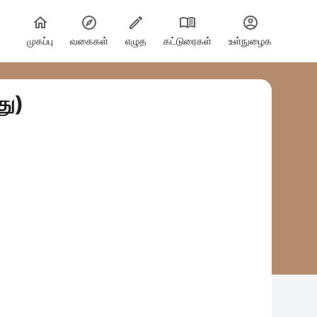
முகப்பு
வகைகள்
எழுத
கட்டுரைகள்
உள்நுழைக
து)