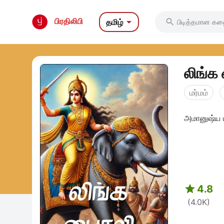

பிரதிலிபி
தமிழ்

லிங்க
மர்மம்
அமானுஷ்ய ம

4.8
(4.0K)