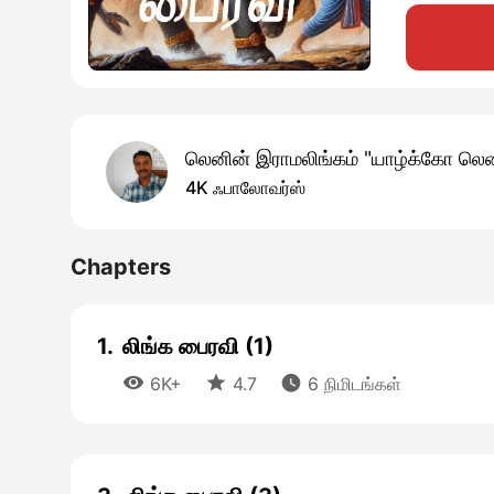
லெனின் இராமலிங்கம் "யாழ்க்கோ லென
4K ஃபாலோவர்ஸ்
Chapters
1.
லிங்க பைரவி (1)



6K+
4.7
6 நிமிடங்கள்