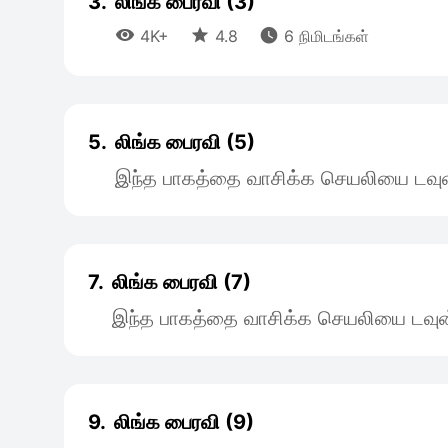
3.
லிங்க பைரவி (3)



4K+
4.8
6 நிமிடங்கள்
5.
லிங்க பைரவி (5)
இந்த பாகத்தை வாசிக்க செயலியை டவுன
7.
லிங்க பைரவி (7)
இந்த பாகத்தை வாசிக்க செயலியை டவுன
9.
லிங்க பைரவி (9)