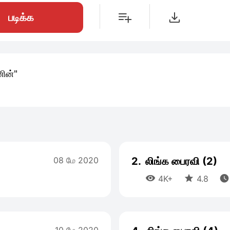
படிக்க
ின்"
08 மே 2020
2.
லிங்க பைரவி (2)



4K+
4.8