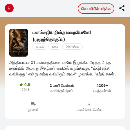

செயலியில் பார்க்க
மனங்கழிய நின்ற மறையோனே!
(முழுத்தொகுப்பு)
காதல்
உறவு
ஆன்மீகம்
அத்தியாயம் 01 கன்னத்தினை யாரோ இறுக்கிப் பிடித்த அந்த
உணர்வில் அவளது இதழ்கள் வலியில் சுருங்கியது. "ஷ்ஷ்! நந்தி
வலிக்குது" என்று அந்த வலியிலும் அவள் முணங்க, "நந்தி தான் டி.
உன் நந்தியே தான். ...
4.9

2 மணி நேரங்கள்
4209+
(294)
வாசிக்கும் நேரம்
படித்தவர்கள்
நூலகம்
டவுண்லோட் செய்ய