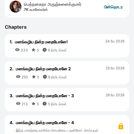
பெத்தனசுதா அருஞ்சுனைக்குமார்
பின்தொடர
7K ஃபாலோவர்ஸ்
Chapters
24 மே 2026
1.
மனங்கழிய நின்ற மறையோனே!



333
5
6 நிமிடங்கள்
25 மே 2026
2.
மனங்கழிய நின்ற மறையோனே 2



250
5
6 நிமிடங்கள்
26 மே 2026
3.
மனங்கழிய நின்ற மறையோனே - 3



213
5
5 நிமிடங்கள்
4.
மனங்கழிய நின்ற மறையோனே - 4
இந்த பாகத்தை வாசிக்க செயலியை டவுன்லோட் செய்யவும்