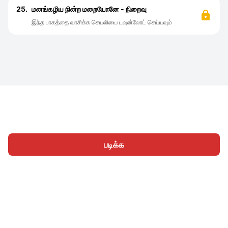
25.
மனங்கழிய நின்ற மறையோனே - நிறைவு
இந்த பாகத்தை வாசிக்க செயலியை டவுன்லோட் செய்யவும்
படிக்க
முகப்பு
வகைகள்
எழுத
கட்டுரைகள்
உள்நுழைக
|
|
© 2026 Nasadiya Tech. Pvt. Ltd.
எங்களைப் பற்றி
எங்களுடன்
|
|
|
இணைய
தனியுரிமை கொள்கை
சேவை விதிமுறைகள்
|
|
Vulnerability Disclosure Policy
Hall of Fame
Trust Center