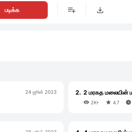
படிக்க
24 ஜூன் 2023
2.
2 மரகத மலையின் ம



2K+
4.7