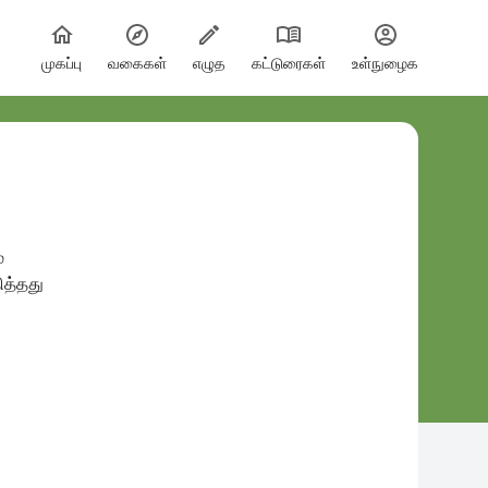
முகப்பு
வகைகள்
எழுத
கட்டுரைகள்
உள்நுழைக
்
ித்தது