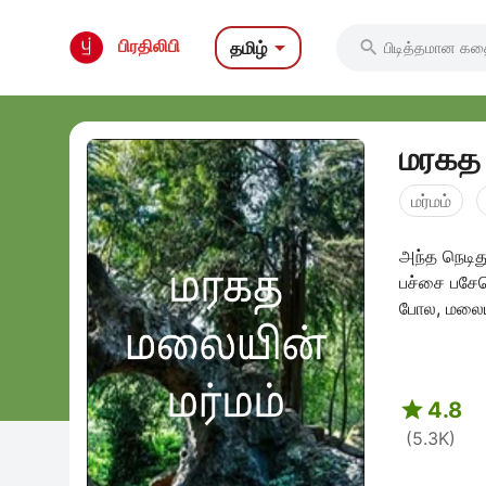

பிரதிலிபி
தமிழ்

மரகத 
மர்மம்
அந்த நெடித
பச்சை பசேல
போல, மலையி

4.8
(5.3K)