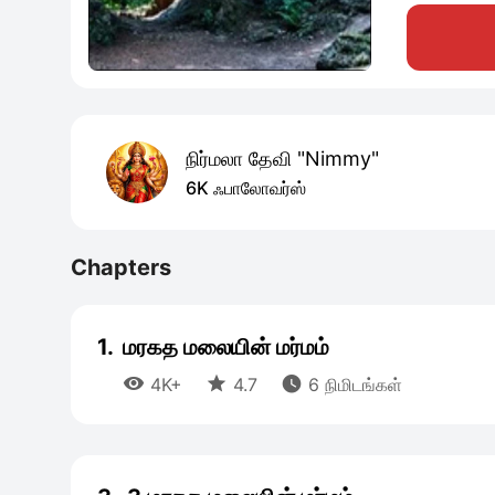
நிர்மலா தேவி "Nimmy"
6K ஃபாலோவர்ஸ்
Chapters
1.
மரகத மலையின் மர்மம்



4K+
4.7
6 நிமிடங்கள்