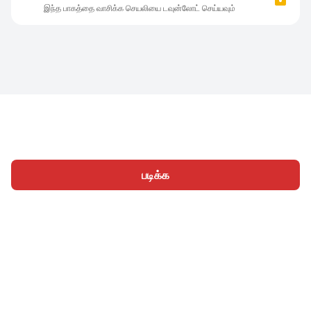
இந்த பாகத்தை வாசிக்க செயலியை டவுன்லோட் செய்யவும்
படிக்க
முகப்பு
வகைகள்
எழுத
கட்டுரைகள்
உள்நுழைக
|
|
© 2026 Nasadiya Tech. Pvt. Ltd.
எங்களைப் பற்றி
எங்களுடன்
|
|
|
இணைய
தனியுரிமை கொள்கை
சேவை விதிமுறைகள்
|
|
Vulnerability Disclosure Policy
Hall of Fame
Trust Center