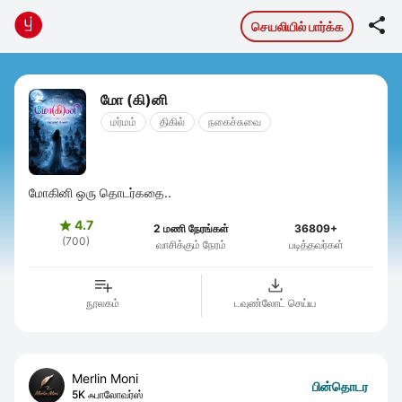

செயலியில் பார்க்க
மோ (கி)னி
மர்மம்
திகில்
நகைச்சுவை
மோகினி ஒரு தொடர்கதை..
4.7

2 மணி நேரங்கள்
36809+
(700)
வாசிக்கும் நேரம்
படித்தவர்கள்
நூலகம்
டவுண்லோட் செய்ய
Merlin Moni
பின்தொடர
5K ஃபாலோவர்ஸ்