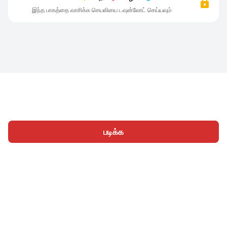
இந்த பாகத்தை வாசிக்க செயலியை டவுன்லோட் செய்யவும்
படிக்க
முகப்பு
வகைகள்
எழுத
கட்டுரைகள்
உள்நுழைக
|
|
© 2026 Nasadiya Tech. Pvt. Ltd.
எங்களைப் பற்றி
எங்களுடன்
|
|
|
இணைய
தனியுரிமை கொள்கை
சேவை விதிமுறைகள்
|
|
Vulnerability Disclosure Policy
Hall of Fame
Trust Center