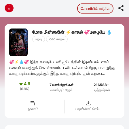

செயலியில் பார்க்க
மோக மின்னலின் ⚡காதல் 💞மழையே 💧
உறவு
ceo காதல்
💞⚡💧💞 இந்த கதையே பனி மூட்டத்தின் இரண்டாம் பாகம்
எனவும் வைத்துக் கொள்ளலாம். பனி படிக்காமல் நேரடியாக இந்த
கதை படிப்பவர்களுக்கும் இந்த கதை புரியும். தன் கற்பை
பறிகொடுத்து காதலை எதிர்பார்க்கும் ...
4.8

7 மணி நேரங்கள்
216588+
(6.9K)
வாசிக்கும் நேரம்
படித்தவர்கள்
நூலகம்
டவுண்லோட் செய்ய