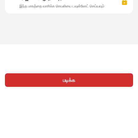
இந்த பாகத்தை வாசிக்க செயலியை டவுன்லோட் செய்யவும்
படிக்க
முகப்பு
வகைகள்
எழுத
கட்டுரைகள்
உள்நுழைக
|
|
© 2026 Nasadiya Tech. Pvt. Ltd.
எங்களைப் பற்றி
எங்களுடன்
|
|
|
இணைய
தனியுரிமை கொள்கை
சேவை விதிமுறைகள்
|
|
Vulnerability Disclosure Policy
Hall of Fame
Trust Center