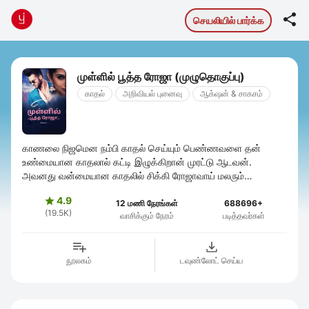

செயலியில் பார்க்க
முள்ளில் பூத்த ரோஜா (முழுதொகுப்பு)
காதல்
அறிவியல் புனைவு
ஆக்‌ஷன் & சாகசம்
காணலை நிஜமென நம்பி காதல் செய்யும் பெண்ணவளை தன்
உண்மையான காதலால் கட்டி இழுக்கிறான் முரட்டு ஆடவன்.
அவனது வன்மையான காதலில் சிக்கி ரோஜாவாய் மலரும்
பெண்ணவளின் பலத்தை வெளிக்கொணர்ந்து, முள்ளாய் இருந்த ...
4.9

12 மணி நேரங்கள்
688696+
(19.5K)
வாசிக்கும் நேரம்
படித்தவர்கள்
நூலகம்
டவுண்லோட் செய்ய