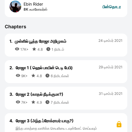
Ebin Rider
பின்தொடர
8K ஃபாலோவர்ஸ்
Chapters
24 டிசம்பர் 2021
1.
முள்ளில் பூத்த ரோஜா அறிமுகம்



17K+
4.8
1 நிமிடம்
29 டிசம்பர் 2021
2.
ரோஜா 1 ( ஹெல் பாயின் டெடி பேபி)



9K+
4.8
6 நிமிடங்கள்
31 டிசம்பர் 2021
3.
ரோஜா 2 (காதல் நீடிக்குமா?)



7K+
4.9
7 நிமிடங்கள்
4.
ரோஜா 3 (அந்த ப்ரோக்ராமர் யாரு?)
இந்த பாகத்தை வாசிக்க செயலியை டவுன்லோட் செய்யவும்