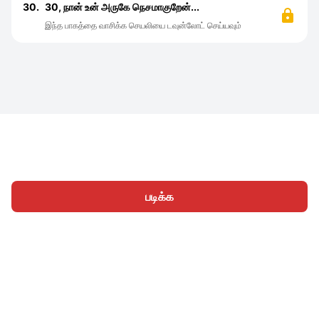
30.
30, நான் உன் அருகே நெசமாகுறேன்...
இந்த பாகத்தை வாசிக்க செயலியை டவுன்லோட் செய்யவும்
படிக்க
முகப்பு
வகைகள்
எழுத
கட்டுரைகள்
உள்நுழைக
|
|
© 2026 Nasadiya Tech. Pvt. Ltd.
எங்களைப் பற்றி
எங்களுடன்
|
|
|
இணைய
தனியுரிமை கொள்கை
சேவை விதிமுறைகள்
|
|
Vulnerability Disclosure Policy
Hall of Fame
Trust Center