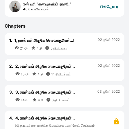
ஈஸ் வரி "கனவுகளின் ராணி."
பின்தொடர
40K ஃபாலோவர்ஸ்
Chapters
02 ஜூன் 2022
1.
1, நான் உன் அருகே நெசமாகுறேன்...!



21K+
4.9
5 நிமிடங்கள்
02 ஜூன் 2022
2.
2, நான் உன் அருகே நெசமாகுறேன்...



15K+
4.9
11 நிமிடங்கள்
03 ஜூன் 2022
3.
3, நான் உன் அருகே நெசமாகுறேன்...



14K+
4.9
6 நிமிடங்கள்
4.
4, நான் உன் அருகே நெசமாகுறேன்...
இந்த பாகத்தை வாசிக்க செயலியை டவுன்லோட் செய்யவும்