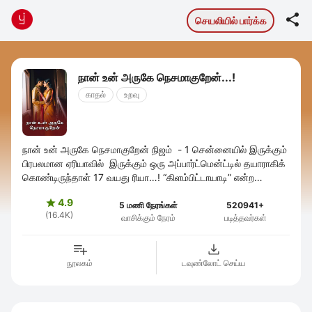

செயலியில் பார்க்க
நான் உன் அருகே நெசமாகுறேன்...!
காதல்
உறவு
நான் உன் அருகே நெசமாகுறேன் நிஜம் - 1 சென்னையில் இருக்கும்
பிரபலமான ஏரியாவில் இருக்கும் ஒரு அப்பார்ட்மென்ட்டில் தயாராகிக்
கொண்டிருந்தாள் 17 வயது ரியா…! “கிளம்பிட்டாயாடி” என்ற
தாமரையின் குரல் ...
4.9

5 மணி நேரங்கள்
520941+
(16.4K)
வாசிக்கும் நேரம்
படித்தவர்கள்
நூலகம்
டவுண்லோட் செய்ய