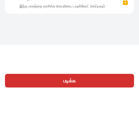
இந்த பாகத்தை வாசிக்க செயலியை டவுன்லோட் செய்யவும்
படிக்க
முகப்பு
வகைகள்
எழுத
கட்டுரைகள்
உள்நுழைக
|
|
© 2026 Nasadiya Tech. Pvt. Ltd.
எங்களைப் பற்றி
எங்களுடன்
|
|
|
இணைய
தனியுரிமை கொள்கை
சேவை விதிமுறைகள்
|
|
Vulnerability Disclosure Policy
Hall of Fame
Trust Center