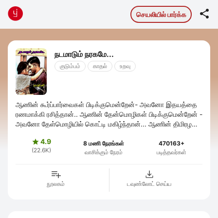

செயலியில் பார்க்க
நடமாடும் நரகமே...
குடும்பம்
காதல்
உறவு
ஆணின் கூர்ப்பார்வைகள் பிடிக்குமென்றேன்- அவனோ இதயத்தை
ரணமாக்கி ரசித்தான்.. ஆணின் தேன்மொழிகள் பிடிக்குமென்றேன் -
அவனோ தேள்மொழியில் கொட்டி மகிழ்ந்தான்... ஆணின் திமிரழகு
பிடிக்குமென்றேன் - அவனோ ...
4.9

8 மணி நேரங்கள்
470163+
(22.6K)
வாசிக்கும் நேரம்
படித்தவர்கள்
நூலகம்
டவுண்லோட் செய்ய