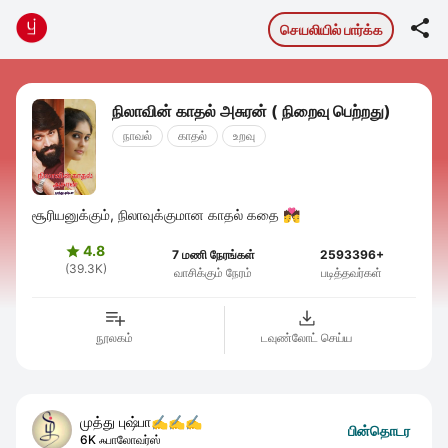

செயலியில் பார்க்க
நிலாவின் காதல் அசுரன் ( நிறைவு பெற்றது)
நாவல்
காதல்
உறவு
சூரியனுக்கும், நிலாவுக்குமான காதல் கதை 💏
4.8

7 மணி நேரங்கள்
2593396+
(39.3K)
வாசிக்கும் நேரம்
படித்தவர்கள்
நூலகம்
டவுண்லோட் செய்ய
முத்து புஷ்பா✍️✍️✍️
பின்தொடர
6K ஃபாலோவர்ஸ்