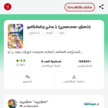

செயலியில் பார்க்க
ஒளிர்கின்ற பூச்சுடர் (பூரணமான புதினம்)
குடும்பம்
காதல்
உறவு
நட்பு, உறவு மற்றும் காதலை உயிராய் எண்ணி வாழ்பவள்...
4.8

8 மணி நேரங்கள்
188865+
(2.4K)
வாசிக்கும் நேரம்
படித்தவர்கள்
நூலகம்
டவுண்லோட் செய்ய
மயூரநிலா "மயூரநிலா"
பின்தொடர
1K ஃபாலோவர்ஸ்