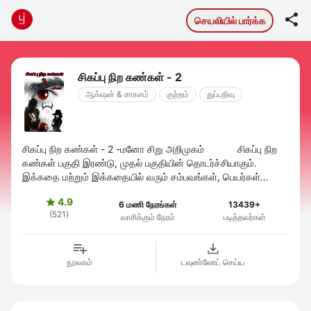

செயலியில் பார்க்க
சிகப்பு நிற கண்கள் - 2
ஆக்‌ஷன் & சாகசம்
குற்றம்
துப்பறிவு
சிகப்பு நிற கண்கள் - 2 -மனோ சிறு அறிமுகம் சிகப்பு நிற
கண்கள் பகுதி இரண்டு, முதல் பகுதியின் தொடர்ச்சியாகும்.
இக்கதை மற்றும் இக்கதையில் வரும் சம்பவங்கள், பெயர்கள்
அனைத்தும் கற்பனையே. ...
4.9

6 மணி நேரங்கள்
13439+
(521)
வாசிக்கும் நேரம்
படித்தவர்கள்
நூலகம்
டவுண்லோட் செய்ய