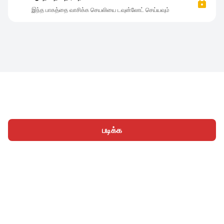
இந்த பாகத்தை வாசிக்க செயலியை டவுன்லோட் செய்யவும்
படிக்க
முகப்பு
வகைகள்
எழுத
கட்டுரைகள்
உள்நுழைக
|
|
© 2026 Nasadiya Tech. Pvt. Ltd.
எங்களைப் பற்றி
எங்களுடன்
|
|
|
இணைய
தனியுரிமை கொள்கை
சேவை விதிமுறைகள்
|
|
Vulnerability Disclosure Policy
Hall of Fame
Trust Center