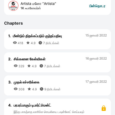
Artista மனோ "Artista"
பின்தொடர
1K ஃபாலோவர்ஸ்
Chapters
15 ஜனவரி 2022
1.
மீண்டும் திறக்கப்படும் குற்றப்பதிவு



418
4.9
7 நிமிடங்கள்
16 ஜனவரி 2022
2.
சிக்கலான கேள்விகள்



329
4.9
7 நிமிடங்கள்
17 ஜனவரி 2022
3.
முதல் எச்சரிக்கை



308
4.9
9 நிமிடங்கள்
4.
பரபரப்பாகும் டிபார்ட்மென்ட்
இந்த பாகத்தை வாசிக்க செயலியை டவுன்லோட் செய்யவும்