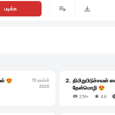
படிக்க
வள் 😍
15 நவம்பர்
2.
திமிறுபிடுச்சவன் க
2020
தேன்மொழி 😍


27K+
4.8