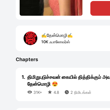
✍️தேன்மொழி✍️
10K ஃபாலோவர்ஸ்
Chapters
1.
திமிறுபுடுச்சவன் கையில் தித்திக்கும் அ
தேன்மொழி 😍



31K+
4.8
2 நிமிடங்கள்