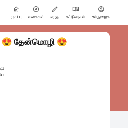
முகப்பு
வகைகள்
எழுத
கட்டுரைகள்
உள்நுழைக
திமிறுபுடுச்சவன் கையில் தித்திக்கும் அவள் 😍 தேன்மொழி 😍
து
ியே