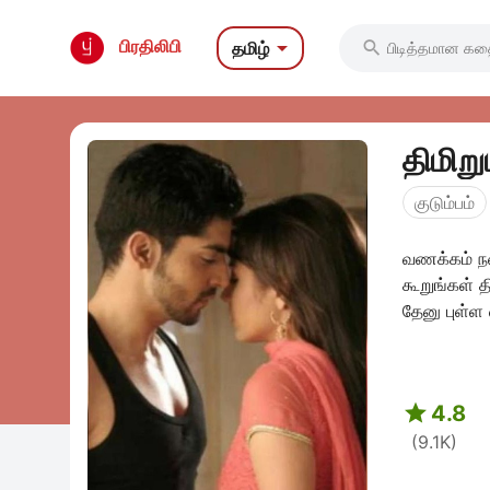

பிரதிலிபி
தமிழ்

குடும்பம்
வணக்கம் நண
கூறுங்கள் 
தேனு புள்ள எ

4.8
(9.1K)