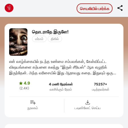

செயலியில் பார்க்க
தொடராதே இருளே!
மர்மம்
திகில்
என் வாழ்க்கையில் நடந்த உண்மை சம்பவங்கள், கேள்விப்பட்ட
விஷயங்களை கற்பனை கலந்து "இருள் சீரியஸ்" ஆக எழுதிக்
இருந்தேன். அந்த வரிசையில் இது ஆறாவது கதை. இதுவும் ஒரு
உண்மை சம்பவம், ஆனால் சுவாரசியம் ...
4.9

4 மணி நேரங்கள்
75257+
(2.4K)
வாசிக்கும் நேரம்
படித்தவர்கள்
நூலகம்
டவுண்லோட் செய்ய