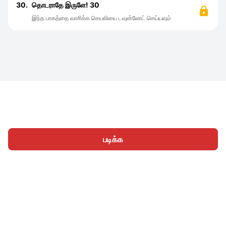
30.
தொடராதே இருளே! 30
இந்த பாகத்தை வாசிக்க செயலியை டவுன்லோட் செய்யவும்
படிக்க
முகப்பு
வகைகள்
எழுத
கட்டுரைகள்
உள்நுழைக
|
|
© 2026 Nasadiya Tech. Pvt. Ltd.
எங்களைப் பற்றி
எங்களுடன்
|
|
|
இணைய
தனியுரிமை கொள்கை
சேவை விதிமுறைகள்
|
|
Vulnerability Disclosure Policy
Hall of Fame
Trust Center