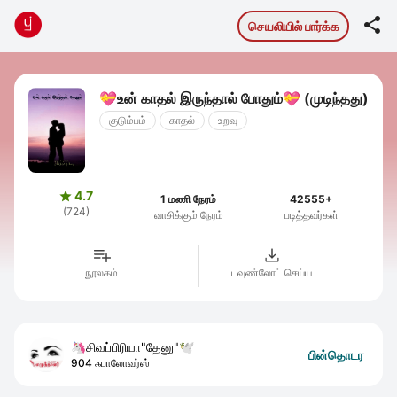

செயலியில் பார்க்க
💝உன் காதல் இருந்தால் போதும்💝 (முடிந்தது)
குடும்பம்
காதல்
உறவு
4.7

1 மணி நேரம்
42555+
(724)
வாசிக்கும் நேரம்
படித்தவர்கள்
நூலகம்
டவுண்லோட் செய்ய
🦄சிவப்பிரியா"தேனு"🕊
பின்தொடர
904 ஃபாலோவர்ஸ்