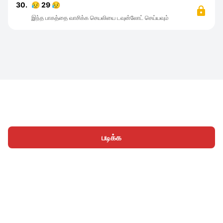
30.
😥 29 😥
இந்த பாகத்தை வாசிக்க செயலியை டவுன்லோட் செய்யவும்
படிக்க
முகப்பு
வகைகள்
எழுத
கட்டுரைகள்
உள்நுழைக
|
|
© 2026 Nasadiya Tech. Pvt. Ltd.
எங்களைப் பற்றி
எங்களுடன்
|
|
|
இணைய
தனியுரிமை கொள்கை
சேவை விதிமுறைகள்
|
|
Vulnerability Disclosure Policy
Hall of Fame
Trust Center