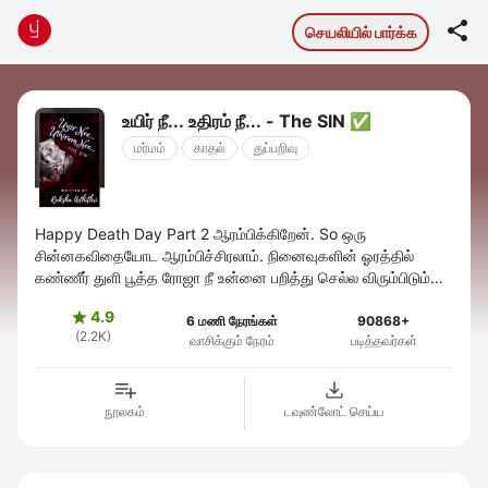

செயலியில் பார்க்க
உயிர் நீ... உதிரம் நீ... - The SIN ✅
மர்மம்
காதல்
துப்பறிவு
Happy Death Day Part 2 ஆரம்பிக்கிறேன். So ஒரு
சின்னகவிதையோட ஆரம்பிச்சிரலாம். நினைவுகளின் ஓரத்தில்
கண்ணீர் துளி பூத்த ரோஜா நீ உன்னை பறித்து செல்ல விரும்பிடும்
அவனுக்கோ வேதம் நீ முட்கள் இருந்தும் ...
4.9

6 மணி நேரங்கள்
90868+
(2.2K)
வாசிக்கும் நேரம்
படித்தவர்கள்
நூலகம்
டவுண்லோட் செய்ய