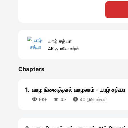
யாழ் சத்யா
4K ஃபாலோவர்ஸ்
Chapters
1.
வாழ நினைத்தால் வாழலாம் - யாழ் சத்யா



9K+
4.7
40 நிமிடங்கள்