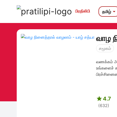
பிரதிலிபி
தமிழ்
வாழ ந
சமூகம்
வணக்கம் அன
உங்களைச் சந
பிரச்சினைய

4.7
(632)