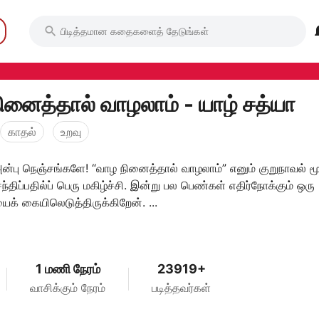


ினைத்தால் வாழலாம் - யாழ் சத்யா
காதல்
உறவு
்பு நெஞ்சங்களே! “வாழ நினைத்தால் வாழலாம்” எனும் குறுநாவல் ம
்திப்பதில்ப் பெரு மகிழ்ச்சி. இன்று பல பெண்கள் எதிர்நோக்கும் ஒரு
ைக் கையிலெடுத்திருக்கிறேன். ...
1 மணி நேரம்
23919+
வாசிக்கும் நேரம்
படித்தவர்கள்