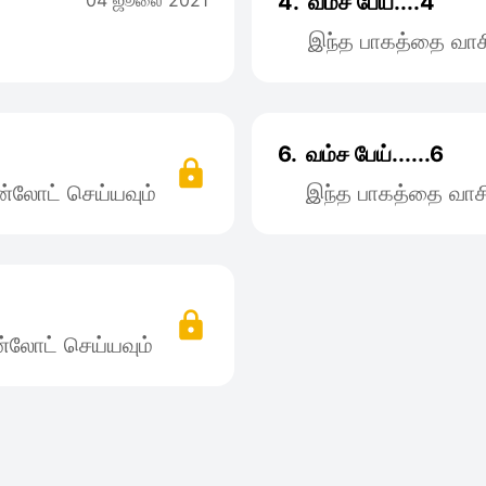
04 ஜூலை 2021
4.
வம்ச பேய்....4
இந்த பாகத்தை வாச
6.
வம்ச பேய்......6
்லோட் செய்யவும்
இந்த பாகத்தை வாச
்லோட் செய்யவும்