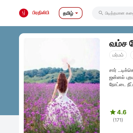

பிரதிலிபி
தமிழ்

வம்ச பே
மர்மம்
சார் ...டிக்
ஜன்னல் புறம

4.6
(171)