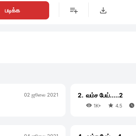
படிக்க
02 ஜூலை 2021
2.
வம்ச பேய்.....2



1K+
4.5