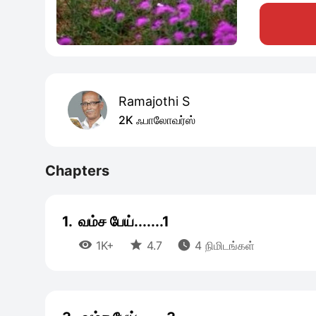
Ramajothi S
2K ஃபாலோவர்ஸ்
Chapters
1.
வம்ச பேய்.......1



1K+
4.7
4 நிமிடங்கள்