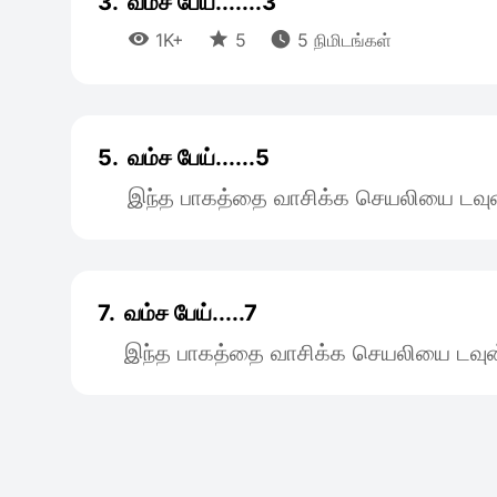
3.
வம்ச பேய்.......3



1K+
5
5 நிமிடங்கள்
5.
வம்ச பேய்......5
இந்த பாகத்தை வாசிக்க செயலியை டவுன
7.
வம்ச பேய்.....7
இந்த பாகத்தை வாசிக்க செயலியை டவுன